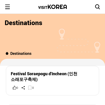
Destinations
Destinations
Festival Soraepogu d'Incheon (인천
소래포구축제)
0
0