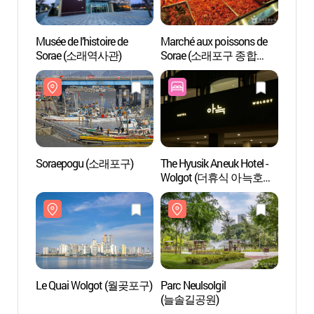
Musée de l’histoire de
Marché aux poissons de
Musée 
Sorae (소래역사관)
Sorae (소래포구 종합
Sora
어시장)
Soraepogu (소래포구)
The Hyusik Aneuk Hotel -
Le Qu
Wolgot (더휴식 아늑호텔
월곶점)
Le Quai Wolgot (월곶포구)
Parc Neulsolgil
Parc é
(늘솔길공원)
소래