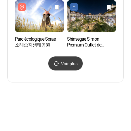
Parc écologique Sorae
Shinsegae Simon
Musée
소래습지생태공원
Premium Outlet de
d'Inc
Shiheung (신세계사이먼
(인천
시흥 프리미엄 아울렛)
Voir plus