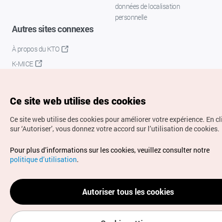
données de localisation
personnelle
Autres sites connexes
À propos du KTO
K-MICE
Ce site web utilise des cookies
Ce site web utilise des cookies pour améliorer votre expérience.
En c
sur ‘Autoriser’, vous donnez votre accord sur l’utilisation de cookies.
Droits d’auteur (c) Office National du Tourisme en Corée.
Pour plus d’informations sur les cookies, veuillez consulter notre
Tous droits réservés.
politique d’utilisation
.
Pour les rapports d'erreurs et demandes de renseignements,
adressez vos demandes à
info.ontc@gmail.com
Autoriser tous les cookies