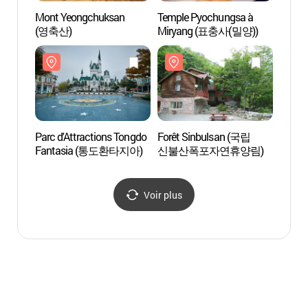
Mont Yeongchuksan
Temple Pyochungsa à
Templ
(영축산)
Miryang (표충사(밀양))
Miry
Parc d'Attractions Tongdo
Forêt Sinbulsan (국립
Forêt
Fantasia (통도환타지아)
신불산폭포자연휴양림)
신불
Voir plus