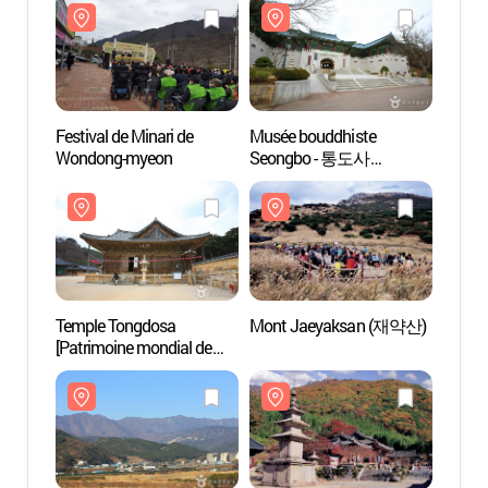
Festival de Minari de
Musée bouddhiste
Musée
Wondong-myeon
Seongbo - 통도사
Seon
성보박물관
성보
Temple Tongdosa
Mont Jaeyaksan (재약산)
Mont 
[Patrimoine mondial de
l'UNESCO] (통도사)