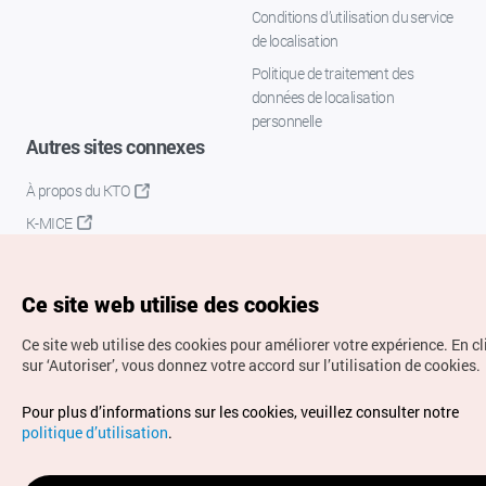
Conditions d’utilisation du service
de localisation
Politique de traitement des
données de localisation
personnelle
Autres sites connexes
À propos du KTO
K-MICE
Ce site web utilise des cookies
Ce site web utilise des cookies pour améliorer votre expérience.
En c
sur ‘Autoriser’, vous donnez votre accord sur l’utilisation de cookies.
Droits d’auteur (c) Office National du Tourisme en Corée.
Pour plus d’informations sur les cookies, veuillez consulter notre
Tous droits réservés.
politique d’utilisation
.
Pour les rapports d'erreurs et demandes de renseignements,
adressez vos demandes à