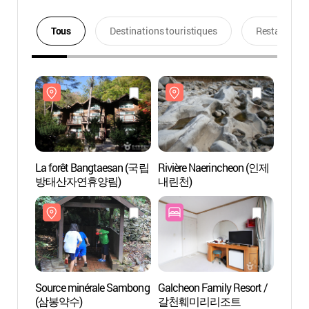
Tous
Destinations touristiques
Restaurants
La forêt Bangtaesan (국립
Rivière Naerincheon (인제
La fo
방태산자연휴양림)
내린천)
방태
Source minérale Sambong
Galcheon Family Resort /
Sourc
(삼봉약수)
갈천훼미리리조트
(삼봉