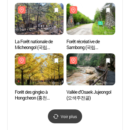
La Forêt nationale de
Forêt récréative de
Forêt 
Micheongol (국립
Sambong (국립
Samb
미천골자연휴양림)
삼봉자연휴양림)
삼봉
Forêt des gingko à
Vallée d'Osaek Jujeongol
Vallée
Hongcheon (홍천
(오색주전골)
(오색
은행나무숲)
Voir plus