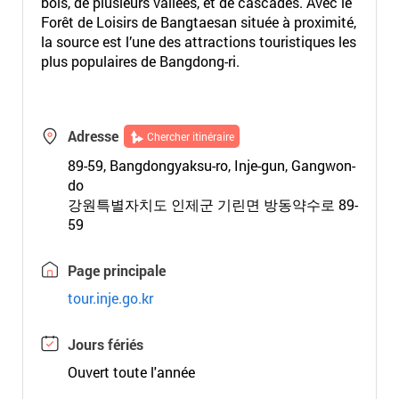
bois, de plusieurs vallées, et de cascades. Avec le
Forêt de Loisirs de Bangtaesan située à proximité,
la source est l’une des attractions touristiques les
plus populaires de Bangdong-ri.
Adresse
Chercher itinéraire
89-59, Bangdongyaksu-ro, Inje-gun, Gangwon-
do
강원특별자치도 인제군 기린면 방동약수로 89-
59
Page principale
tour.inje.go.kr
Jours fériés
Ouvert toute l'année