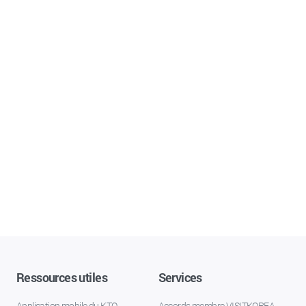
Ressources utiles
Services
Application mobile du KTO
Accords membre VISITKOREA