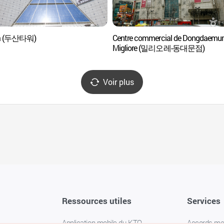
a (두산타워)
Centre commercial de Dongdaemu
Migliore (밀리오레-동대문점)
Voir plus
Ressources utiles
Services
Application mobile du KTO
Accords m