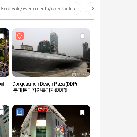
Festivals/événements/spectacles
Sports aquatiques
oul
Dongdaemun Design Plaza (DDP)
Place DDP (동대문
[동대문디자인플라자(DDP)]