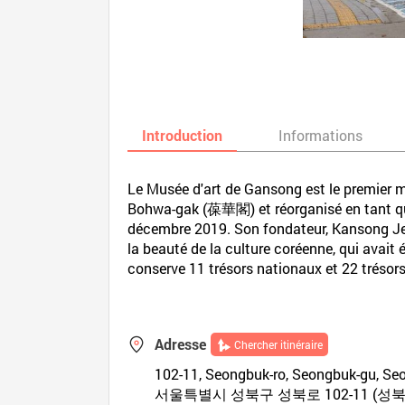
Introduction
Informations
Le Musée d'art de Gansong est le premier m
Bohwa-gak (葆華閣) et réorganisé en tant que
décembre 2019. Son fondateur, Kansong Jeon
la beauté de la culture coréenne, qui avait
conserve 11 trésors nationaux et 22 trésors
Adresse
Chercher itinéraire
102-11, Seongbuk-ro, Seongbuk-gu, Seo
서울특별시 성북구 성북로 102-11 (성북