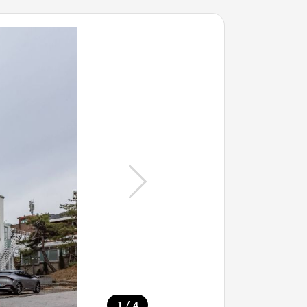
/
1
4