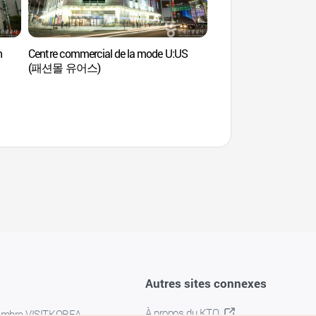
n
Centre commercial de la mode U:US
Rue de la papeterie
(패션몰 유어스)
(동대문 문구거리)
Autres sites connexes
À propos du KTO
embre VISITKOREA