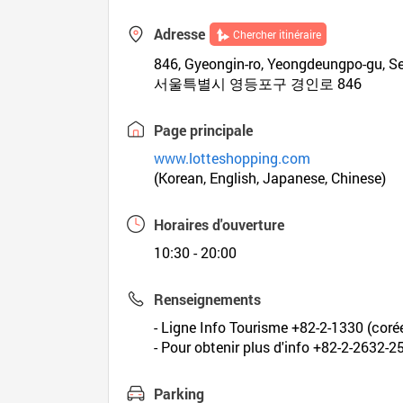
Adresse
Chercher itinéraire
846, Gyeongin-ro, Yeongdeungpo-gu, Se
서울특별시 영등포구 경인로 846
Page principale
www.lotteshopping.com
(Korean, English, Japanese, Chinese)
Horaires d'ouverture
10:30 - 20:00
Renseignements
- Ligne Info Tourisme +82-2-1330 (corée
- Pour obtenir plus d'info +82-2-2632-25
Parking