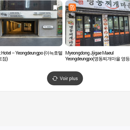
k Hotel – Yeongdeungpo (아늑호텔
Myeongdong Jjigae Maeul
포점)
Yeongdeungpo(명동찌개마을 영등
Voir plus