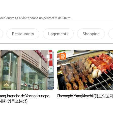
 des endroits à visiter dans un périmétre de 50km.
Restaurants
Logements
Shopping
ng, branche de Yeongdeungpo
Cheongdo Yangkkochi (청도양꼬치
제화 영등포본점)