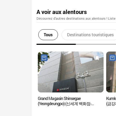
A voir aux alentours
Découvrez d'autres destinations aux alentours ! Liste
Tous
Destinations touristiques
Grand Magasin Shinsegae
Kumka
(Yeongdeungpo) (신세계 백화점-
(금강
영등포점)