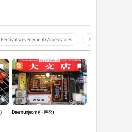
Festivals/événements/spectacles
Sports aquatiques
)
Daemunjeom (대문점)
Spa et salon de beauté
Esthétique (앤올