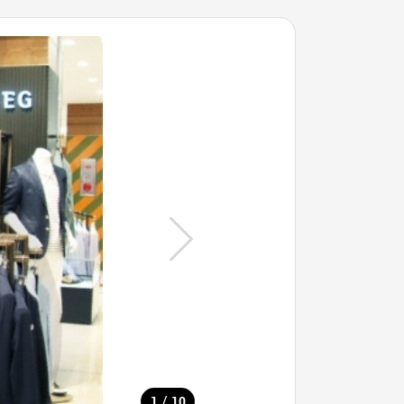
/
1
10