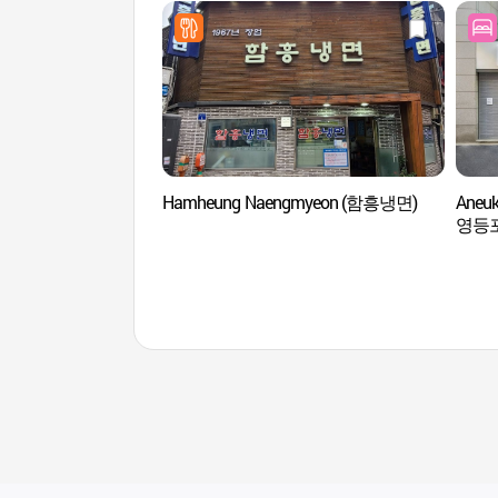
Hamheung Naengmyeon (함흥냉면)
Aneu
영등