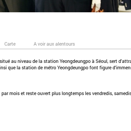
Carte
A voir aux alentours
itué au niveau de la station Yeongdeungpo à Séoul, sert d'att
insi que la station de métro Yeongdeungpo font figure d'imme
i par mois et reste ouvert plus longtemps les vendredis, samed