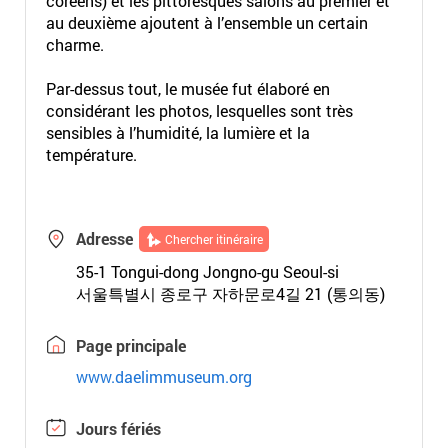
coréens) et les pittoresques salons au premier et
au deuxième ajoutent à l’ensemble un certain
charme.
Par-dessus tout, le musée fut élaboré en
considérant les photos, lesquelles sont très
sensibles à l’humidité, la lumière et la
température.
Adresse
Chercher itinéraire
35-1 Tongui-dong Jongno-gu Seoul-si
서울특별시 종로구 자하문로4길 21 (통의동)
Page principale
www.daelimmuseum.org
Jours fériés