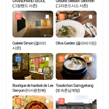
GRANDHAND SEOUL
Ground Seesaw Seochon
Groun
(그랑핸드 서촌)
(그라운드시소 서촌)
(그라
Galerie Simon (갤러리
Oliva Garden (올리바가든)
Musée 
시몬)
de Cor
(국립
Boutique de hanbok de Lee
Tosokchon Samgyetang
Palai
Seo-yun (이서윤한복)
(토속촌삼계탕)
서울)