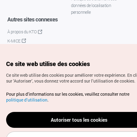
données de localisation
personnelle
Autres sites connexes
À propos du KTO
K-MICE
Ce site web utilise des cookies
Ce site web utilise des cookies pour améliorer votre expérience.
En c
sur ‘Autoriser’, vous donnez votre accord sur l’utilisation de cookies.
Droits d’auteur (c) Office National du Tourisme en Corée.
Pour plus d’informations sur les cookies, veuillez consulter notre
Tous droits réservés.
politique d’utilisation
.
Pour les rapports d'erreurs et demandes de renseignements,
adressez vos demandes à
info.ontc@gmail.com
Autoriser tous les cookies