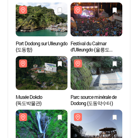
Port Dodong sur Ulleungdo
Festival du Calmar
Port D
(도동항)
d’Ulleungdo (울릉도
(도동
오징어축제)
Musée Dokdo
Parc source minérale de
Parc s
(독도박물관)
Dodong (도동약수터)
Dodo