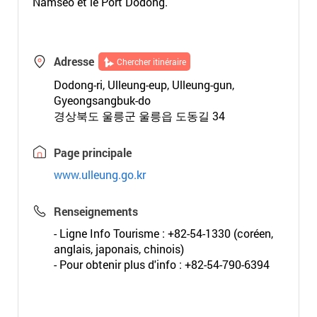
Namseo et le Port Dodong.
Adresse
Chercher itinéraire
Dodong-ri, Ulleung-eup, Ulleung-gun,
Gyeongsangbuk-do
경상북도 울릉군 울릉읍 도동길 34
Page principale
www.ulleung.go.kr
Renseignements
- Ligne Info Tourisme : +82-54-1330 (coréen,
anglais, japonais, chinois)
- Pour obtenir plus d'info : +82-54-790-6394