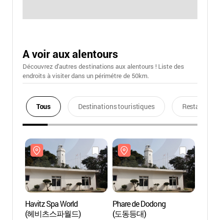
A voir aux alentours
Découvrez d'autres destinations aux alentours ! Liste des
endroits à visiter dans un périmétre de 50km.
Tous
Destinations touristiques
Restaurants
Havitz Spa World
Phare de Dodong
Havitz
(헤비츠스파월드)
(도동등대)
(헤비