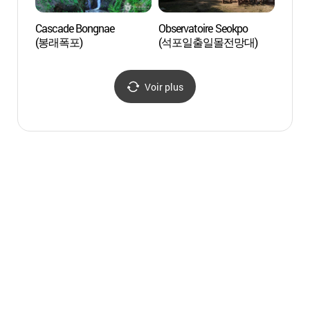
Cascade Bongnae
Observatoire Seokpo
Obser
(봉래폭포)
(석포일출일몰전망대)
(석포
Voir plus