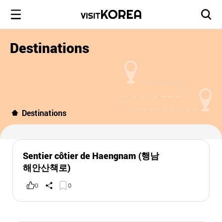
Destinations
Destinations
Sentier côtier de Haengnam (행남
해안산책로)
0
0