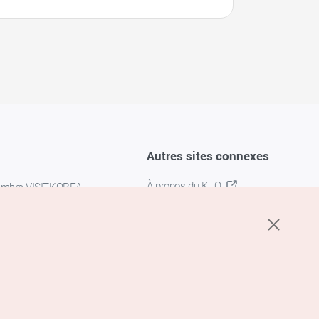
Autres sites connexes
À propos du KTO
embre VISITKOREA
K-MICE
confidentialité
 des cookies
s cookies
’utilisation du service de