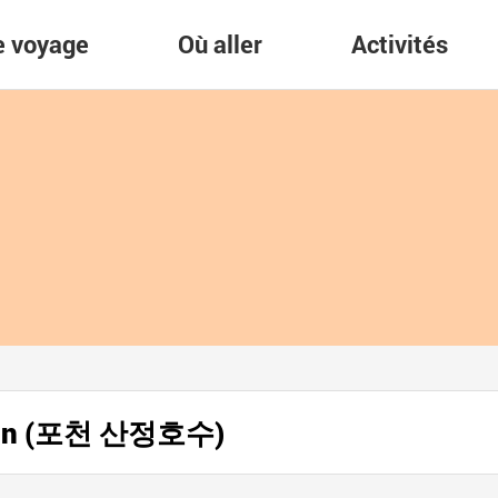
re voyage
Où aller
Activités
heon (포천 산정호수)