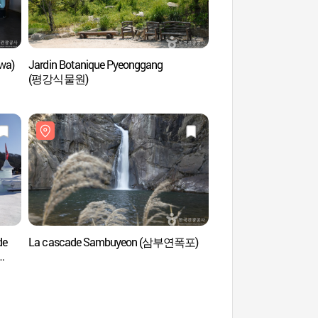
wa)
Jardin Botanique Pyeonggang
Temple Jainsa (자인
(평강식물원)
de
La cascade Sambuyeon (삼부연폭포)
Mont Myeongseong