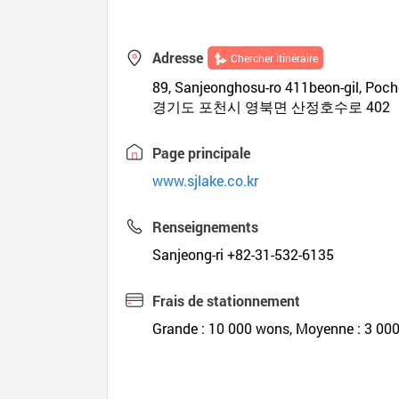
Adresse
Chercher itinéraire
89, Sanjeonghosu-ro 411beon-gil, Poch
경기도 포천시 영북면 산정호수로 402
Page principale
www.sjlake.co.kr
Renseignements
Sanjeong-ri +82-31-532-6135
Frais de stationnement
Grande : 10 000 wons, Moyenne : 3 000