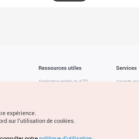
Ressources utiles
Services
Application mobile du KTO
Accords m
1330 Service d'assistance
FAQ
téléphonique pour les voyageurs en
Politique de 
Corée
Paramètres
tre expérience.
Livres numériques / E-books
rd sur l’utilisation de cookies.
Information
Conditions d
 consulter notre
politique d’utilisation
.
localisation