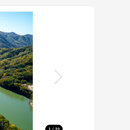
/
1
22