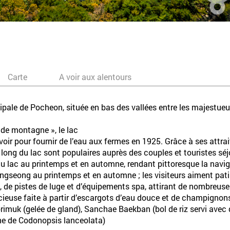
Carte
A voir aux alentours
ncipale de Pocheon, située en bas des vallées entre les majes
 de montagne », le lac
oir pour fournir de l’eau aux fermes en 1925. Grâce à ses attrai
long du lac sont populaires auprès des couples et touristes séj
 du lac au printemps et en automne, rendant pittoresque la navig
seong au printemps et en automne ; les visiteurs aiment patiner
s, de pistes de luge et d’équipements spa, attirant de nombreus
cieuse faite à partir d’escargots d’eau douce et de champignon
imuk (gelée de gland), Sanchae Baekban (bol de riz servi avec 
cine de Codonopsis lanceolata)