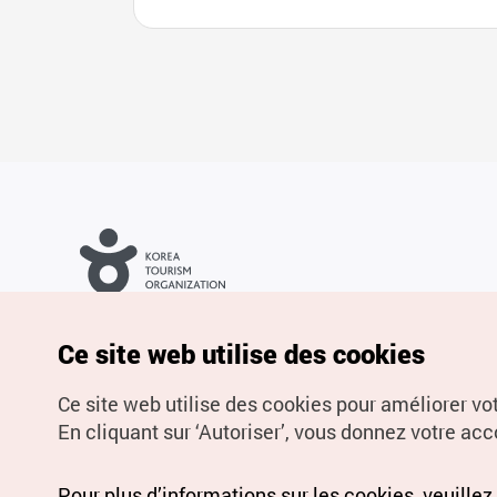
Droits d’auteur (c) Office National du Tourisme en Corée. Tous
droits réservés.
Pour les rapports d'erreurs et demandes de renseignements,
Ce site web utilise des cookies
adressez vos demandes à
info.ontc@gmail.com
Ce site web utilise des cookies pour améliorer vo
En cliquant sur ‘Autoriser’, vous donnez votre acco
Pour plus d’informations sur les cookies, veuillez