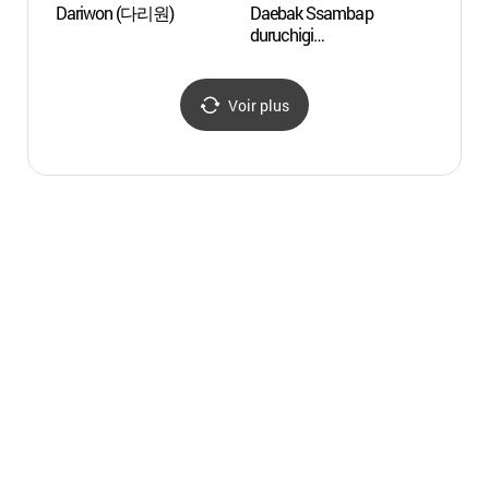
Dariwon (다리원)
Daebak Ssambap
Templ
duruchigi
(금선
(대박쌈밥두루치기)
Voir plus