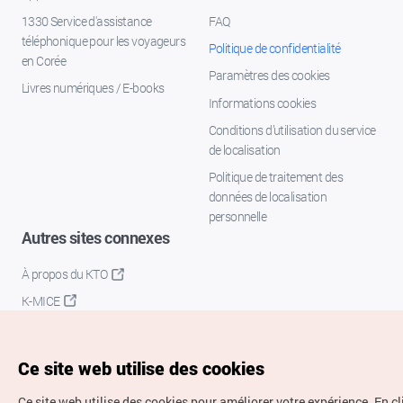
1330 Service d'assistance
FAQ
téléphonique pour les voyageurs
Politique de confidentialité
en Corée
Paramètres des cookies
Livres numériques / E-books
Informations cookies
Conditions d’utilisation du service
de localisation
Politique de traitement des
données de localisation
personnelle
Autres sites connexes
À propos du KTO
K-MICE
Ce site web utilise des cookies
Ce site web utilise des cookies pour améliorer votre expérience.
En c