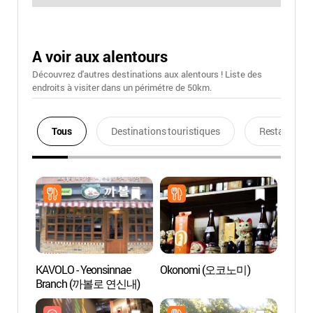
A voir aux alentours
Découvrez d'autres destinations aux alentours ! Liste des
endroits à visiter dans un périmétre de 50km.
Tous
Destinations touristiques
Restaurants
KAVOLO - Yeonsinnae
Okonomi (오코노미)
Sport
Branch (까볼로 연신내)
(스포