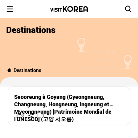
Destinations
Destinations
Seooreung à Goyang (Gyeongneung,
Changneung, Hongneung, Ingneung et
Myeongneung) [Patrimoine Mondial de
0
1
l'UNESCO] (고양 서오릉)