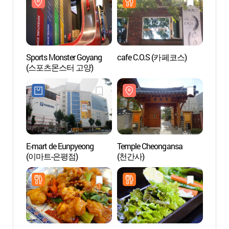
Sports Monster Goyang
cafe C.O.S (카페코스)
Parc 
(스포츠몬스터 고양)
l'émis
(MB
E-mart de Eunpyeong
Temple Cheongansa
Sangam
(이마트-은평점)
(천간사)
(상암
(DMC)