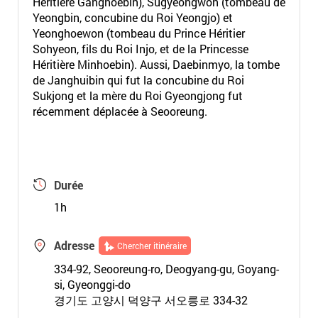
Héritière Ganghoebin), Sugyeongwon (tombeau de
Yeongbin, concubine du Roi Yeongjo) et
Yeonghoewon (tombeau du Prince Héritier
Sohyeon, fils du Roi Injo, et de la Princesse
Héritière Minhoebin). Aussi, Daebinmyo, la tombe
de Janghuibin qui fut la concubine du Roi
Sukjong et la mère du Roi Gyeongjong fut
récemment déplacée à Seooreung.
Durée
1h
Adresse
Chercher itinéraire
334-92, Seooreung-ro, Deogyang-gu, Goyang-
si, Gyeonggi-do
경기도 고양시 덕양구 서오릉로 334-32