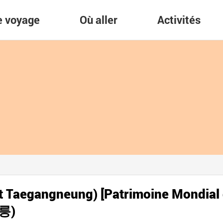
re voyage
Où aller
Activités
t Taegangneung) [Patrimoine Mondial
릉)