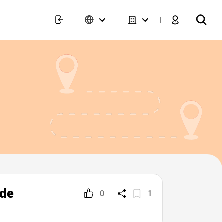
 de
0
1