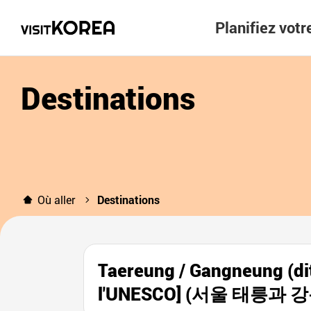
Planifiez vot
Destinations
Où aller
Destinations
Taereung / Gangneung (di
l'UNESCO] (서울 태릉과 강