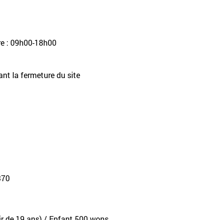
re : 09h00-18h00
ant la fermeture du site
370
tir de 19 ans) / Enfant 500 wons