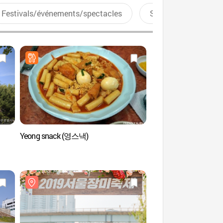
Festivals/événements/spectacles
Sports aquatiques
Yeong snack (영스낵)
Parc de la voie ferré
(화랑대 철도공원)