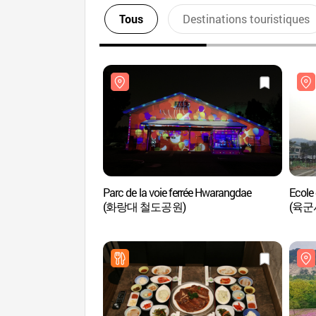
Tous
Destinations touristiques
Parc de la voie ferrée Hwarangdae
Ecole 
(화랑대 철도공원)
(육군