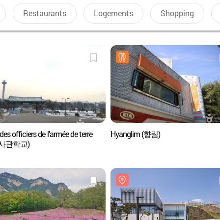
Restaurants
Logements
Shopping
des officiers de l’armée de terre
Hyanglim (향림)
사관학교)