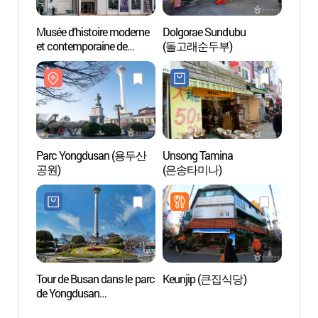
Musée d’histoire moderne
Dolgorae Sundubu
Parc
et contemporaine de
(돌고래순두부)
공원)
Busan – Bâtiment
principal
(부산근현대역사관 본관)
Parc Yongdusan (용두산
Unsong Tamina
La Ru
공원)
(은송타미나)
(Cultu
(광복
Tour de Busan dans le parc
Keunjip (큰집식당)
La pl
de Yongdusan
(용두산공원 부산타워)