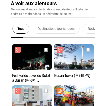
A voir aux alentours
Découvrez d'autres destinations aux alentours ! Liste des
endroits à visiter dans un périmétre de 50km.
Tous
Destinations touristiques
Restaurants
Festival du Lever du Soleil
Busan Tower (부산타워)
Busa
à Busan (해맞이
부산축제)