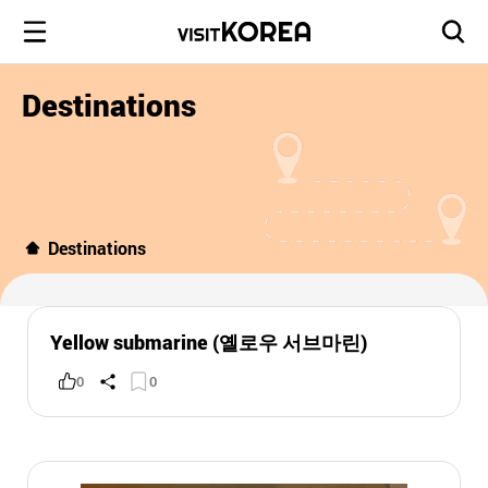
Destinations
Destinations
Yellow submarine (옐로우 서브마린)
0
0