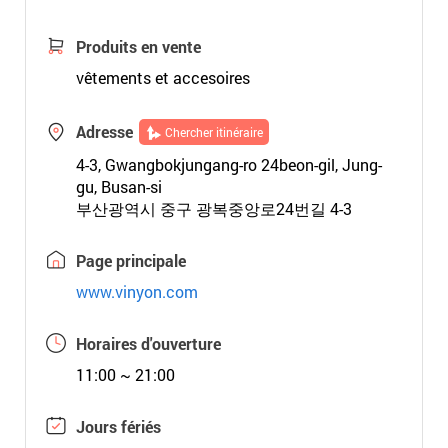
Produits en vente
vêtements et accesoires
Adresse
Chercher itinéraire
4-3, Gwangbokjungang-ro 24beon-gil, Jung-
gu, Busan-si
부산광역시 중구 광복중앙로24번길 4-3
Page principale
www.vinyon.com
Horaires d'ouverture
11:00 ~ 21:00
Jours fériés