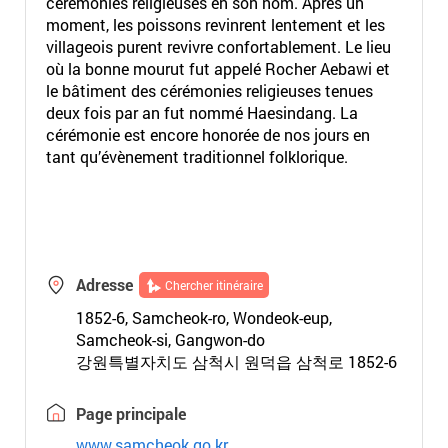
cérémonies religieuses en son nom. Après un
moment, les poissons revinrent lentement et les
villageois purent revivre confortablement. Le lieu
où la bonne mourut fut appelé Rocher Aebawi et
le bâtiment des cérémonies religieuses tenues
deux fois par an fut nommé Haesindang. La
cérémonie est encore honorée de nos jours en
tant qu’évènement traditionnel folklorique.
Adresse
Chercher itinéraire
1852-6, Samcheok-ro, Wondeok-eup,
Samcheok-si, Gangwon-do
강원특별자치도 삼척시 원덕읍 삼척로 1852-6
Page principale
www.samcheok.go.kr