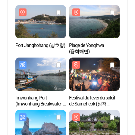
Port Janghohang (장호항)
Plage de Yonghwa
Port 
(용화해변)
Imwonhang Port
Festival du lever du soleil
Forêt
(Imwonhang Breakwater -
de Samcheok (삼척
(검봉
Domigul Cave) (임원항
해맞이축제)
(임원항방파제 ~ 도미굴))