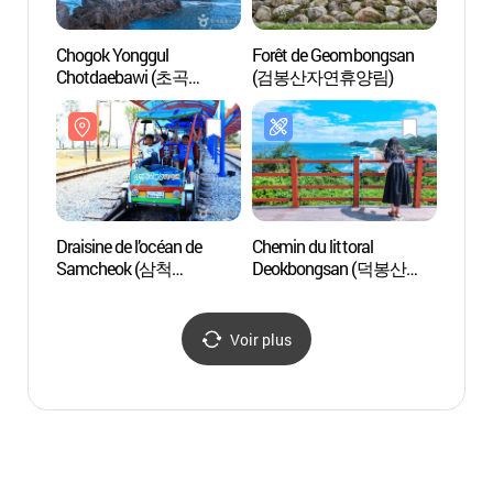
Chogok Yonggul
Forêt de Geombongsan
Plage
Chotdaebawi (초곡
(검봉산자연휴양림)
(맹방
용굴촛대바위길)
Draisine de l’océan de
Chemin du littoral
Deokg
Samcheok (삼척
Deokbongsan (덕봉산
(덕구
해양레일바이크)
해안생태탐방로)
Voir plus