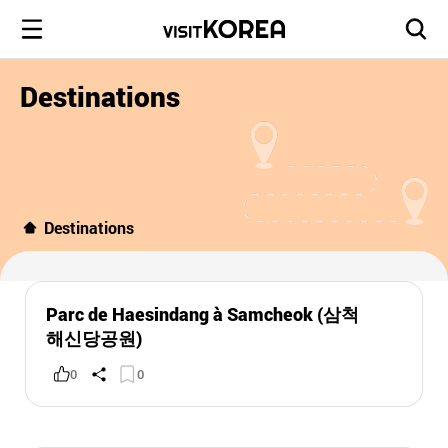
Destinations
Destinations
Parc de Haesindang à Samcheok (삼척
해신당공원)
0
0