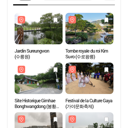
Jardin Sureungwon
Tombe royale du roi Kim
Jardi
(수릉원)
Su-ro (수로왕릉)
(수릉
Site Historique Gimhae
Festival de la Culture Gaya
Site H
Bonghwangdong (봉황동
(가야문화축제)
Bong
유적)
유적)