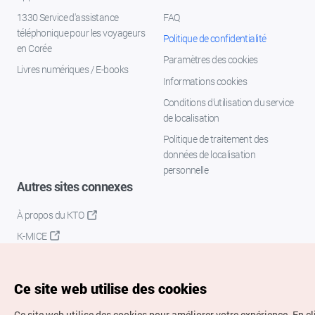
1330 Service d'assistance
FAQ
téléphonique pour les voyageurs
Politique de confidentialité
en Corée
Paramètres des cookies
Livres numériques / E-books
Informations cookies
Conditions d’utilisation du service
de localisation
Politique de traitement des
données de localisation
personnelle
Autres sites connexes
À propos du KTO
K-MICE
Ce site web utilise des cookies
Ce site web utilise des cookies pour améliorer votre expérience.
En c