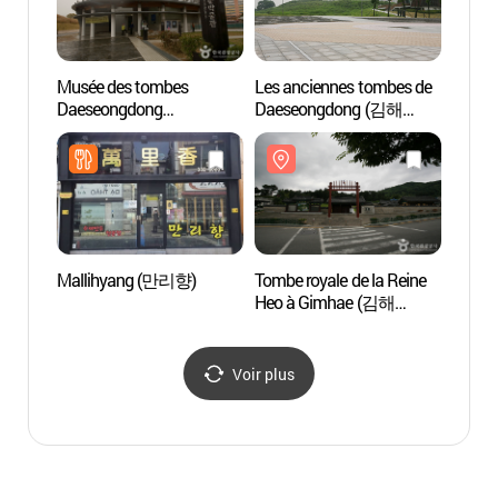
Musée des tombes
Les anciennes tombes de
Les a
Daeseongdong
Daeseongdong (김해
Daes
(대성동고분박물관)
대성동 고분군)
대성동
Mallihyang (만리향)
Tombe royale de la Reine
Pic G
Heo à Gimhae (김해
수로왕비릉)
Voir plus