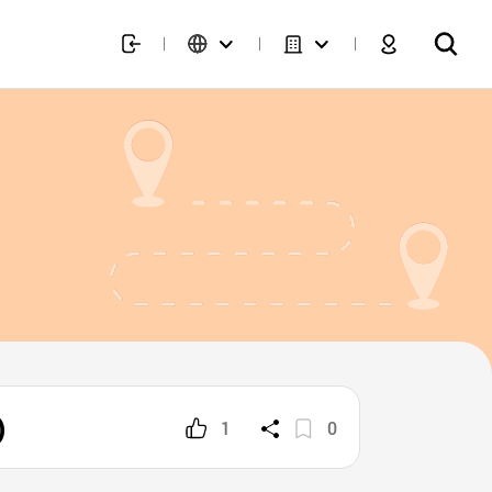
)
1
0