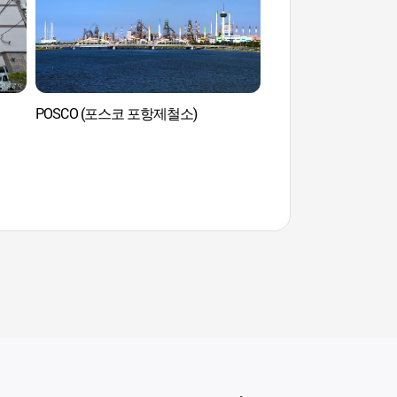
POSCO (포스코 포항제철소)
Musée POSCO (포