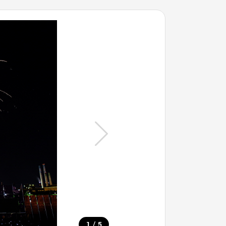
/
1
5