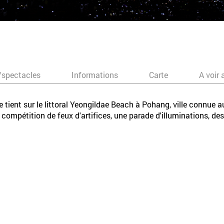
/spectacles
Informations
Carte
A voir 
e tient sur le littoral Yeongildae Beach à Pohang, ville connue a
ompétition de feux d'artifices, une parade d'illuminations, de