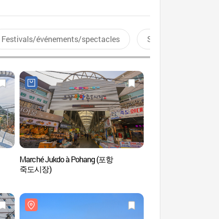
Festivals/événements/spectacles
Sports aquatiques
Marché Jukdo à Pohang (포항
Plage de Yeongil
죽도시장)