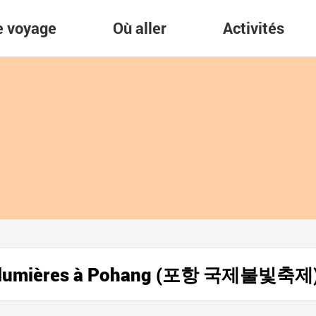
re voyage
Où aller
Activités
 des lumières à Pohang (포항 국제불빛축제