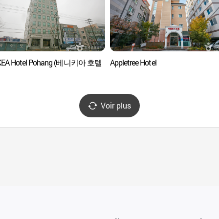
KEA Hotel Pohang (베니키아 호텔
Appletree Hotel
Voir plus