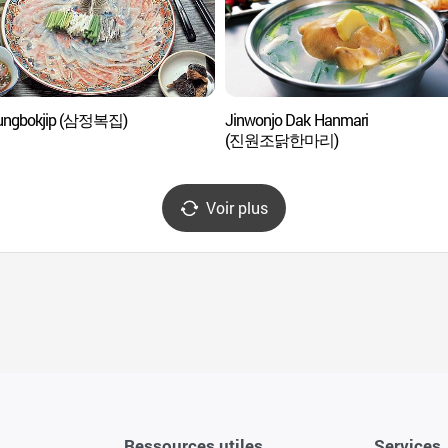
ungbokjip (삼정복집)
Jinwonjo Dak Hanmari
(진원조닭한마리)
Voir plus
Ressources utiles
Services