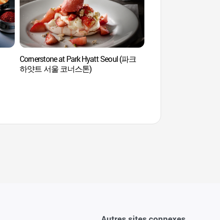
Cornerstone at Park Hyatt Seoul (파크
Parc de Jamsil H
하얏트 서울 코너스톤)
잠실지구)
Autres sites connexes