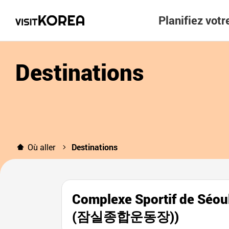
Planifiez vot
Destinations
Où aller
Destinations
Complexe Sportif de Sé
(잠실종합운동장))