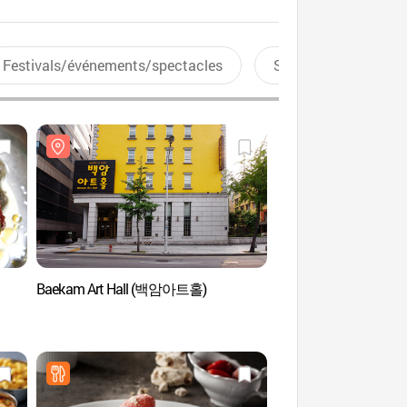
Festivals/événements/spectacles
Sports aquatiques
Baekam Art Hall (백암아트홀)
Baekam Art Hall 