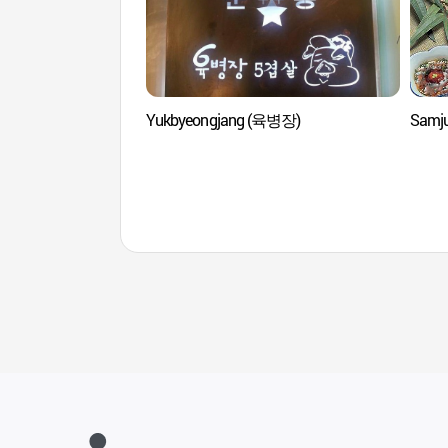
Yukbyeongjang (육병장)
Samj