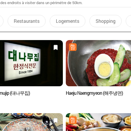
 des endroits à visiter dans un périmétre de 50km.
Restaurants
Logements
Shopping
mujip (대나무집)
Haeju Naengmyeon (해주냉면)