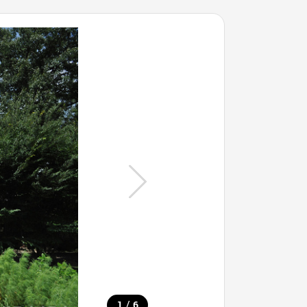
/
1
6