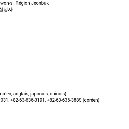
mwon-si, Région Jeonbuk
 실상사
oréen, anglais, japonais, chinois)
6-3031, +82-63-636-3191, +82-63-636-3885 (coréen)