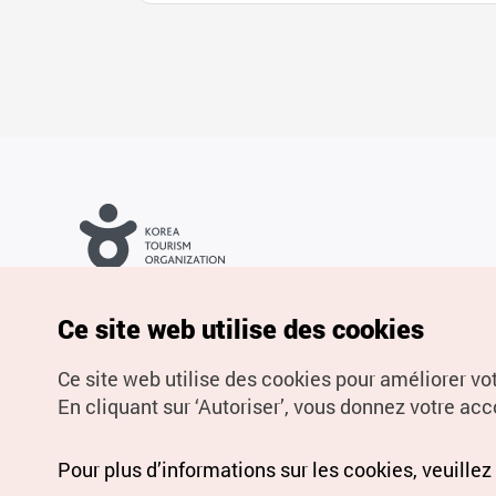
Droits d’auteur (c) Office National du Tourisme en Corée. Tous
droits réservés.
Pour les rapports d'erreurs et demandes de renseignements,
Ce site web utilise des cookies
adressez vos demandes à
info.ontc@gmail.com
Ce site web utilise des cookies pour améliorer vo
En cliquant sur ‘Autoriser’, vous donnez votre acco
Pour plus d’informations sur les cookies, veuillez