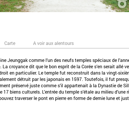
Carte
A voir aux alentours
oine Jeunggak comme l’un des neufs temples spéciaux de l’année
e. La croyance dit que le bon esprit de la Corée s’en serait allé 
droit en particulier. Le temple fut reconstruit dans la vingt-si
alement détruit par les japonais en 1597. Toutefois, il fut pre
ement préservé juste comme s’il appartenait à la Dynastie de Sil
de 17 biens culturels. L’entrée du temple s’étale au milieu d’une 
s pouvez traverser le pont en pierre en forme de demie lune et ju