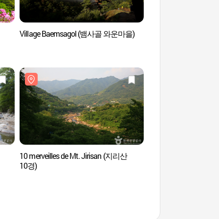
Village Baemsagol (뱀사골 와운마을)
Parc National du Jir
(지리산국립공원 - 함
10 merveilles de Mt. Jirisan (지리산
Vallée de Baemsag
10경)