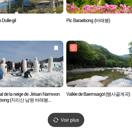
 Dulle-gil
Pic Baraebong (바래봉)
al de la neige de Jirisan Namwon
Vallée de Baemsagol (뱀사골계곡)
aebong (지리산 남원 바래봉
축제)
Voir plus