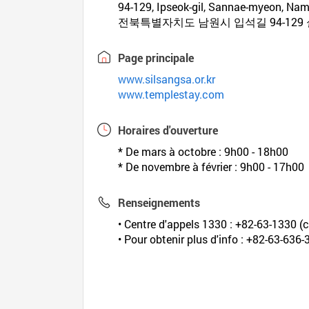
94-129, Ipseok-gil, Sannae-myeon, Na
전북특별자치도 남원시 입석길 94-129
Page principale
www.silsangsa.or.kr
www.templestay.com
Horaires d'ouverture
* De mars à octobre : 9h00 - 18h00
* De novembre à février : 9h00 - 17h00
Renseignements
• Centre d'appels 1330 : +82-63-1330 (c
• Pour obtenir plus d'info : +82-63-63