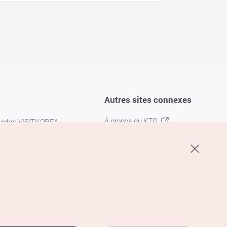
Autres sites connexes
À propos du KTO
embre VISITKOREA
K-MICE
confidentialité
 des cookies
s cookies
’utilisation du service de