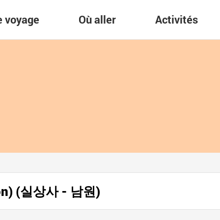
re voyage
Où aller
Activités
won) (실상사 - 남원)