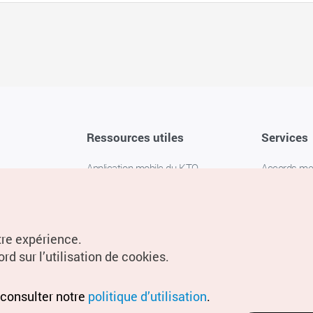
Ressources utiles
Services
Application mobile du KTO
Accords m
1330 Service d'assistance
FAQ
téléphonique pour les voyageurs en
Politique de 
Corée
Paramètres
tre expérience.
Livres numériques / E-books
rd sur l’utilisation de cookies.
Information
Conditions d
 consulter notre
politique d’utilisation
.
localisation