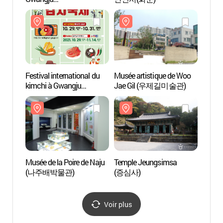
(광주고싸움놀이축제)
Festival international du
Musée artistique de Woo
Templ
kimchi à Gwangju
Jae Gil (우제길미술관)
(증심
(광주세계김치축제)
Musée de la Poire de Naju
Temple Jeungsimsa
Réside
(나주배박물관)
(증심사)
Wils
사택)
Voir plus