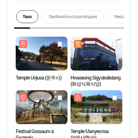
Tous
Destinations touristiques
Restaurants
Temple Unjusa (운주사)
Hwaseong Sigyuksikdang
Templ
(화성식육식당)
Festival Gossaum à
Temple Manyeonsa
Musée 
Gwangju
만연사(화순)
Jae 