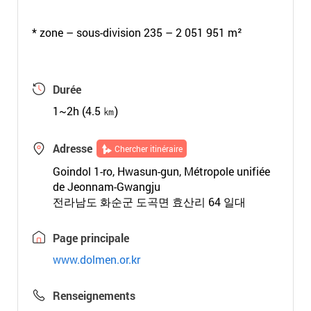
* zone – sous-division 235 – 2 051 951 m²
Durée
1~2h (4.5 ㎞)
Adresse
Chercher itinéraire
Goindol 1-ro, Hwasun-gun, Métropole unifiée
de Jeonnam-Gwangju
전라남도 화순군 도곡면 효산리 64 일대
Page principale
www.dolmen.or.kr
Renseignements