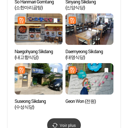
So Hanmari Gomtang
Sinyang Sikdang
Falai
(소한마리곰탕)
(신양식당)
(부용
Naegohyang Sikdang
Daemyeong Sikdang
Villag
(내고향식당)
(대명식당)
[Patri
l'UNE
하회마
Suseong Sikdang
Geon Won (전원)
Templ
(수성식당)
[Patri
(봉정
세계유
Voir plus