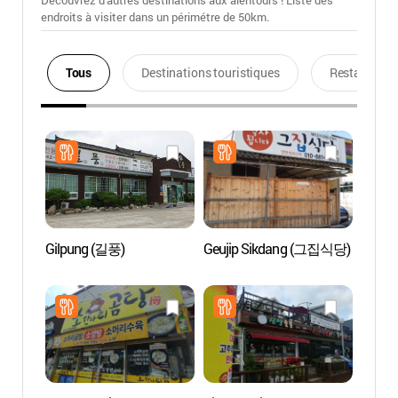
Découvrez d'autres destinations aux alentours ! Liste des
endroits à visiter dans un périmétre de 50km.
Tous
Destinations touristiques
Restaurants
Gilpung (길풍)
Geujip Sikdang (그집식당)
Ecole 
Byeon
[Patri
l'UN