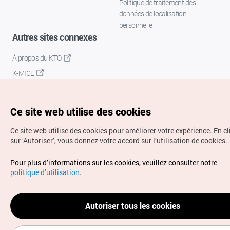
Politique de traitement des
données de localisation
personnelle
Autres sites connexes
À propos du KTO
K-MICE
Ce site web utilise des cookies
Ce site web utilise des cookies pour améliorer votre expérience.
En c
sur ‘Autoriser’, vous donnez votre accord sur l’utilisation de cookies.
Droits d’auteur (c) Office National du Tourisme en Corée.
Pour plus d’informations sur les cookies, veuillez consulter notre
Tous droits réservés.
politique d’utilisation
.
Pour les rapports d'erreurs et demandes de renseignements,
adressez vos demandes à
info.ontc@gmail.com
Autoriser tous les cookies