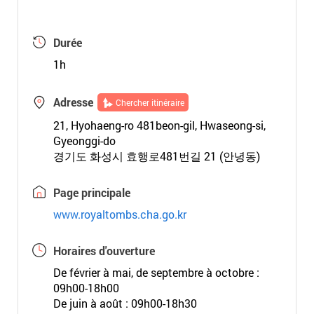
Durée
1h
Adresse
Chercher itinéraire
21, Hyohaeng-ro 481beon-gil, Hwaseong-si,
Gyeonggi-do
경기도 화성시 효행로481번길 21 (안녕동)
Page principale
www.royaltombs.cha.go.kr
Horaires d'ouverture
De février à mai, de septembre à octobre :
09h00-18h00
De juin à août : 09h00-18h30