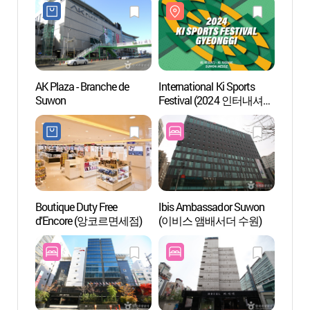
AK Plaza - Branche de
International Ki Sports
Suwon
Suwon
Festival (2024 인터내셔널
(수원
키스포츠페스티벌 경기)
Boutique Duty Free
Ibis Ambassador Suwon
Dongta
d'Encore (앙코르면세점)
(이비스 앰배서더 수원)
(동탄