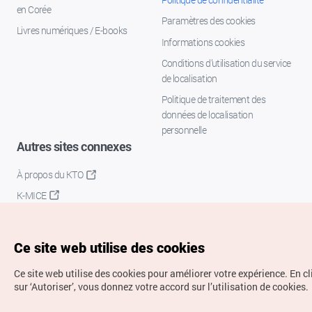
en Corée
Paramètres des cookies
Livres numériques / E-books
Informations cookies
Conditions d’utilisation du service
de localisation
Politique de traitement des
données de localisation
personnelle
Autres sites connexes
À propos du KTO
K-MICE
Ce site web utilise des cookies
Ce site web utilise des cookies pour améliorer votre expérience.
En c
sur ‘Autoriser’, vous donnez votre accord sur l’utilisation de cookies.
Droits d’auteur (c) Office National du Tourisme en Corée.