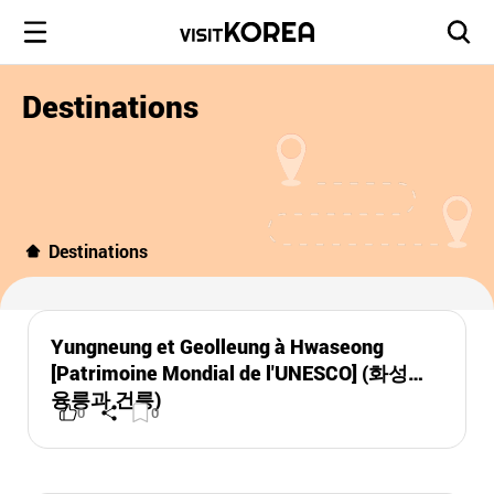
Destinations
Destinations
Yungneung et Geolleung à Hwaseong
[Patrimoine Mondial de l'UNESCO] (화성
융릉과 건릉)
0
0