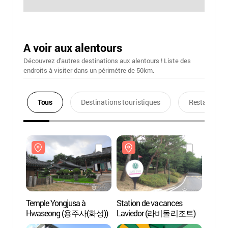
A voir aux alentours
Découvrez d'autres destinations aux alentours ! Liste des
endroits à visiter dans un périmétre de 50km.
Tous
Destinations touristiques
Restaurants
Temple Yongjusa à
Station de vacances
Templ
Hwaseong (용주사(화성))
Laviedor (라비돌리조트)
Hwas