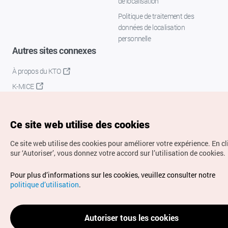
de localisation
Politique de traitement des
données de localisation
personnelle
Autres sites connexes
À propos du KTO
K-MICE
Ce site web utilise des cookies
Ce site web utilise des cookies pour améliorer votre expérience.
En c
sur ‘Autoriser’, vous donnez votre accord sur l’utilisation de cookies.
Droits d’auteur (c) Office National du Tourisme en Corée.
Pour plus d’informations sur les cookies, veuillez consulter notre
Tous droits réservés.
politique d’utilisation
.
Pour les rapports d'erreurs et demandes de renseignements,
adressez vos demandes à
info.ontc@gmail.com
Autoriser tous les cookies