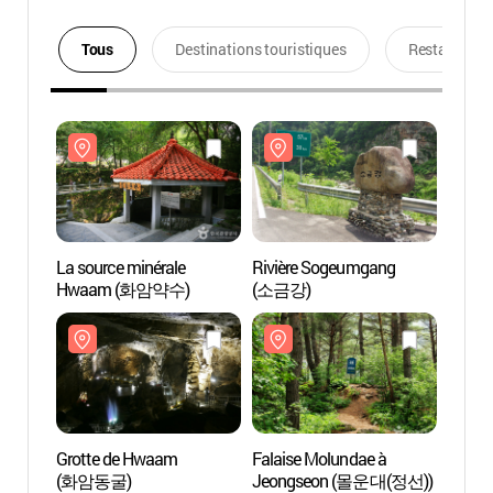
Tous
Destinations touristiques
Restaurants
La source minérale
Rivière Sogeumgang
La sou
Hwaam (화암약수)
(소금강)
Hwaa
Grotte de Hwaam
Falaise Molundae à
Grott
(화암동굴)
Jeongseon (몰운대(정선))
(화암