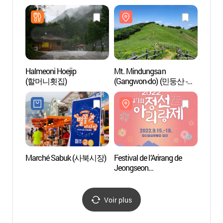
Halmeoni Hoejip
Mt. Mindungsan
Mt. M
(할머니횟집)
(Gangwon-do) (민둥산 -
(Gang
강원)
강원)
Marché Sabuk (사북시장)
Festival de l’Arirang de
High1
Jeongseon
리조트
(정선아리랑제)
Voir plus