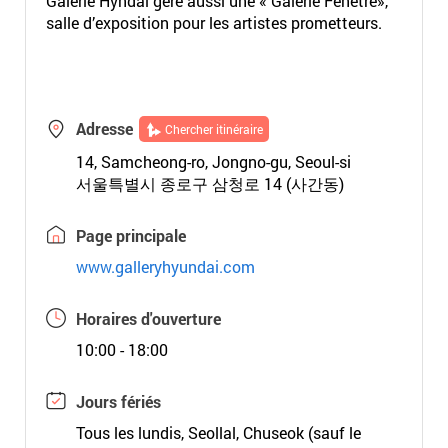
Galerie Hyndai gère aussi une « Galerie Fenêtre»,
salle d’exposition pour les artistes prometteurs.
Adresse
Chercher itinéraire
14, Samcheong-ro, Jongno-gu, Seoul-si
서울특별시 종로구 삼청로 14 (사간동)
Page principale
www.galleryhyundai.com
Horaires d'ouverture
10:00 - 18:00
Jours fériés
Tous les lundis, Seollal, Chuseok (sauf le