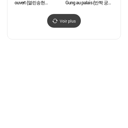
ouvert (열린송현
Gung au palais (반짝 궁
(광화
녹지광장)
(宮) 콘서트 2016)
Voir plus