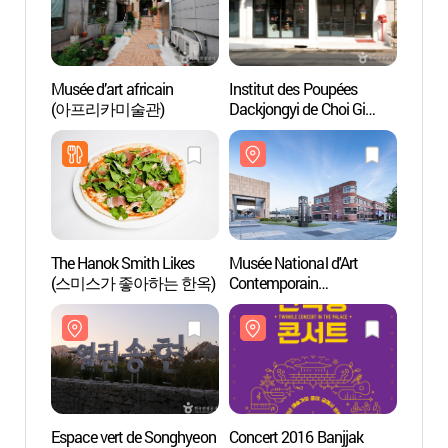
Musée d’art africain
Institut des Poupées
Musée 
(아프리카미술관)
Dackjongyi de Choi Gi
Conte
Soon (최기순 닥종이인형
(국립
연구소)
The Hanok Smith Likes
Musée National d'Art
Centre
(스미스가 좋아하는 한옥)
Contemporain
(아트
(국립현대미술관 서울관)
Espace vert de Songhyeon
Concert 2016 Banjjak
Porte