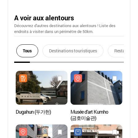
A voir aux alentours
Découvrez d'autres destinations aux alentours ! Liste des
endroits à visiter dans un périmétre de 50km.
Tous
Destinations touristiques
Restaurants
Dugahun (두가헌)
Musée d’art Kumho
Musée
(금호미술관)
(금호