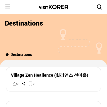
Destinations
Destinations
Village Zen Healience (힐리언스 선마을)
0
0