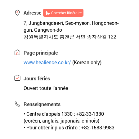
Adresse
Chercher itinéraire
7, Jungbangdae-ri, Seo-myeon, Hongcheon-
gun, Gangwon-do
강원특별자치도 홍천군 서면 종자산길 122
Page principale
www.healience.co.kr/
(Korean only)
Jours fériés
Ouvert toute l'année
Renseignements
• Centre d'appels 1330 : +82-33-1330
(coréen, anglais, japonais, chinois)
• Pour obtenir plus d'info : +82-1588-9983