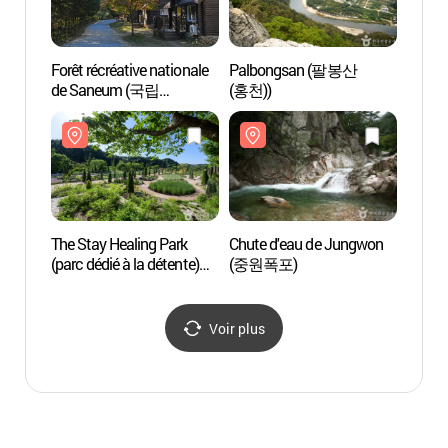
Forêt récréative nationale
Palbongsan (팔봉산
Chute
de Saneum (국립
(홍천))
(중원
산음자연휴양림)
The Stay Healing Park
Chute d'eau de Jungwon
Templ
(parc dédié à la détente)
(중원폭포)
Yong
(더스테이힐링파크)
용문산
Voir plus