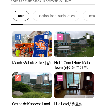
endroits à visiter dans un périmétre de 50km.
Tous
Destinations touristiques
Restaurants
Marché Sabuk (사북시장)
High1 Grand Hotel Main
Casin
Tower (하이원 그랜드
(강원
호텔 메인타워(구
강원랜드호텔))
Casino de Kangwon Land
Hue Hotel / 휴호텔
High1