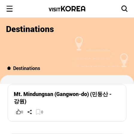
Destinations
Destinations
Mt. Mindungsan (Gangwon-do) (민둥산 -
강원)
0
0