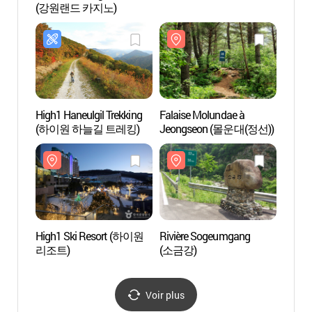
(강원랜드 카지노)
리조트
High1 Haneulgil Trekking
Falaise Molundae à
La sou
(하이원 하늘길 트레킹)
Jeongseon (몰운대(정선))
Hwaa
High1 Ski Resort (하이원
Rivière Sogeumgang
Grott
리조트)
(소금강)
(화암
Voir plus