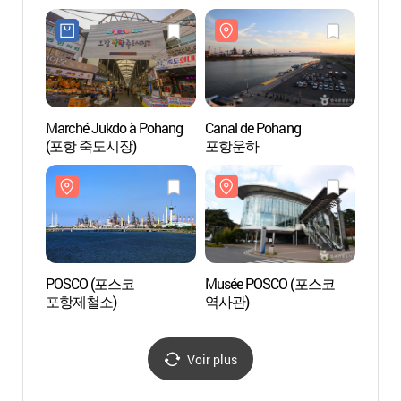
Marché Jukdo à Pohang
Canal de Pohang
Musé
(포항 죽도시장)
포항운하
역사관
POSCO (포스코
Musée POSCO (포스코
Plage 
포항제철소)
역사관)
(영일
Voir plus