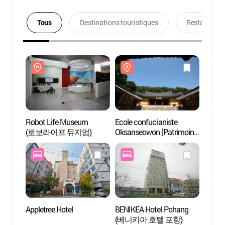
Tous
Destinations touristiques
Restaurants
Robot Life Museum
Ecole confucianiste
Robot
(로보라이프 뮤지엄)
Oksanseowon [Patrimoine
(로보
Mondial de l'UNESCO]
(옥산서원)
Appletree Hotel
BENIKEA Hotel Pohang
Canal
(베니키아 호텔 포항)
포항