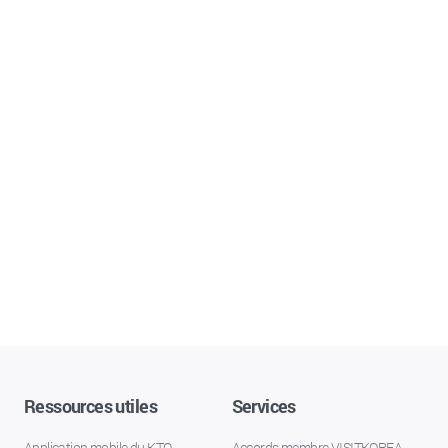
Ressources utiles
Services
Application mobile du KTO
Accords membre VISITKOREA