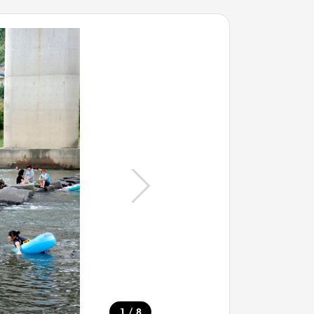
/
1
8