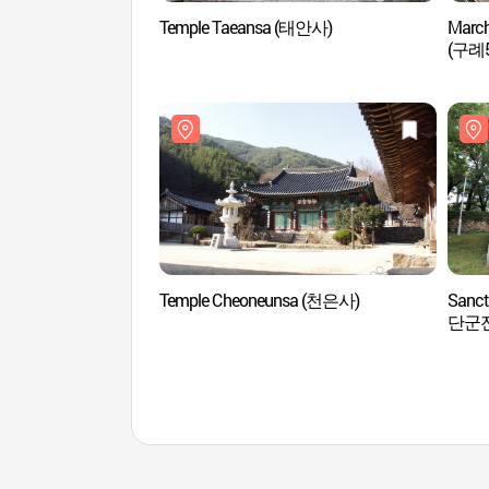
Temple Taeansa (태안사)
March
(구례
Temple Cheoneunsa (천은사)
Sanct
단군전