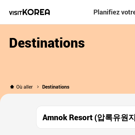
Planifiez vot
Destinations
Où aller
Destinations
Amnok Resort (압록유원지