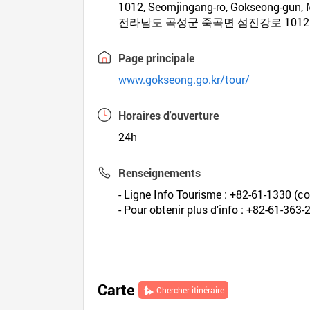
1012, Seomjingang-ro, Gokseong-gun,
전라남도 곡성군 죽곡면 섬진강로 1012
Page principale
www.gokseong.go.kr/tour/
Horaires d'ouverture
24h
Renseignements
- Ligne Info Tourisme : +82-61-1330 (cor
- Pour obtenir plus d'info : +82-61-363-
Carte
Chercher itinéraire