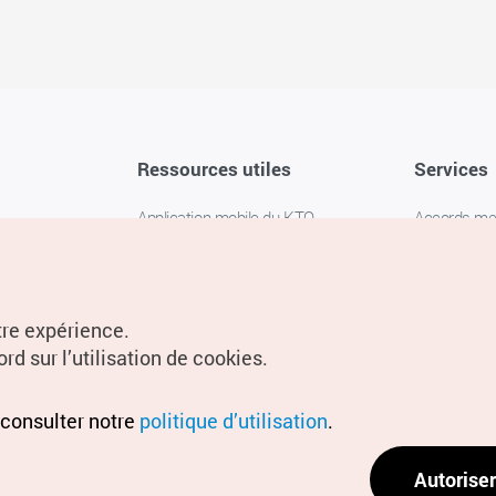
Ressources utiles
Services
Application mobile du KTO
Accords m
1330 Service d'assistance
FAQ
téléphonique pour les voyageurs en
Politique de 
Corée
Paramètres
tre expérience.
Livres numériques / E-books
rd sur l’utilisation de cookies.
Information
Conditions d
 consulter notre
politique d’utilisation
.
localisation
Politique d
Autoriser
localisation