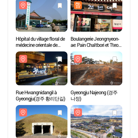
Hôpital du village floral de
Boulangerie Jeongnyeon-
Hôpital
médecine orientale de
ae: Pain Chaltbori et Tteok
médeci
Gyeongju (꽃마을
Chaltbori(천년애 경주빵
Gyeo
경주한방병원)
찰보리빵 찰보리떡)
경주한
Rue Hwangnidangil à
Gyeongju Najeong (경주
Gyeon
Gyeongju(경주 황리단길)
나정)
나정)