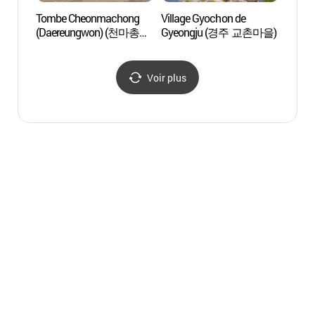
Tombe Cheonmachong
Village Gyochon de
Villag
(Daereungwon) (천마총
Gyeongju (경주 교촌마을)
Gyeo
(대릉원))
Voir plus