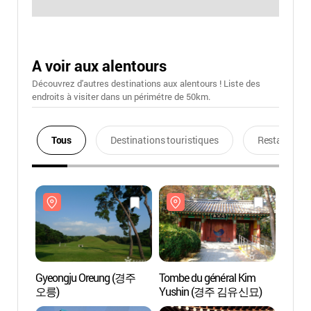
A voir aux alentours
Découvrez d'autres destinations aux alentours ! Liste des
endroits à visiter dans un périmétre de 50km.
Tous
Destinations touristiques
Restaurants
Gyeongju Oreung (경주
Tombe du général Kim
Gyeon
오릉)
Yushin (경주 김유신묘)
오릉)