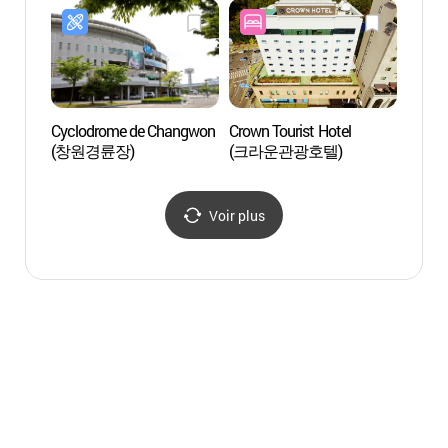
Cyclodrome de Changwon
Crown Tourist Hotel
Villag
(창원경륜장)
(크라운관광호텔)
Présid
de Co
(진영
대통령
Voir plus