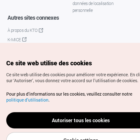
données de localisation
personnelle
Autres sites connexes
À propos du KTO
K-MICE
Ce site web utilise des cookies
Ce site web utilise des cookies pour améliorer votre expérience.
En c
sur ‘Autoriser’, vous donnez votre accord sur l’utilisation de cookies.
Droits d’auteur (c) Office National du Tourisme en Corée.
Pour plus d’informations sur les cookies, veuillez consulter notre
Tous droits réservés.
politique d’utilisation
.
Pour les rapports d'erreurs et demandes de renseignements,
adressez vos demandes à
info.ontc@gmail.com
Autoriser tous les cookies