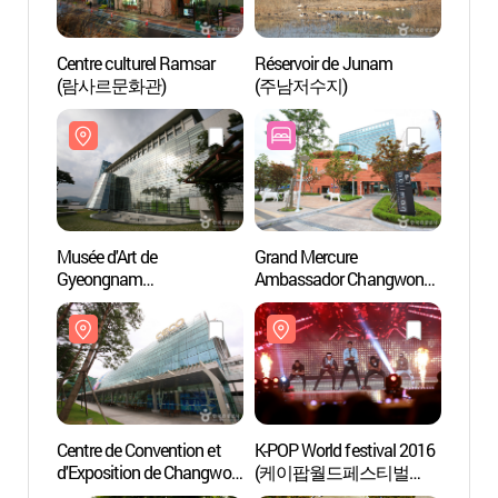
Centre culturel Ramsar
Réservoir de Junam
Centre
(람사르문화관)
(주남저수지)
(람사
Musée d'Art de
Grand Mercure
Musée 
Gyeongnam
Ambassador Changwon
Gyeo
(경남도립미술관)
(그랜드 머큐어 앰배서더
(경남
창원)
Centre de Convention et
K-POP World festival 2016
Sourc
d'Exposition de Changwon
(케이팝월드페스티벌
mont
(CECO 창원컨벤션센터)
2016)
(마금