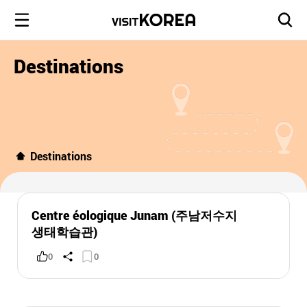
Destinations
Destinations
Centre éologique Junam (주남저수지
생태학습관)
0
0