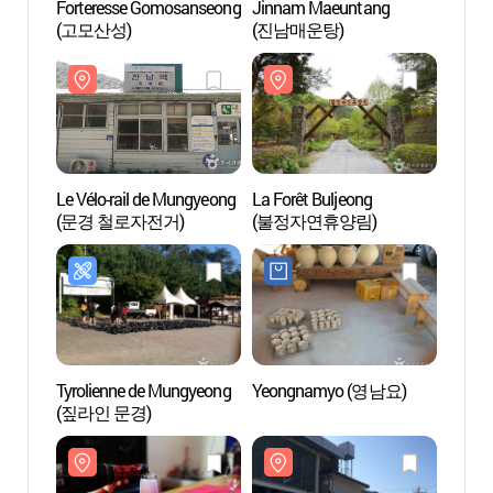
Forteresse Gomosanseong
Jinnam Maeuntang
Forte
(고모산성)
(진남매운탕)
(고모
Le Vélo-rail de Mungyeong
La Forêt Buljeong
La For
(문경 철로자전거)
(불정자연휴양림)
(불정
Tyrolienne de Mungyeong
Yeongnamyo (영남요)
Mungy
(짚라인 문경)
(문경