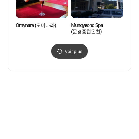
Omynara (오미나라)
Mungyeong Spa
Le Mu
(문경종합온천)
confu
Mung
(문경
Voir plus