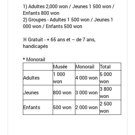
1) Adultes 2,000 won / Jeunes 1 500 won /
Enfants 800 won
2) Groupes - Adultes 1 500 won / Jeunes 1
000 won / Enfants 500 won
※ Gratuit - + 65 ans et – de 7 ans,
handicapés
* Monorail
Musée
Monorail
Total
1 000
5 000
Adultes
4 000 won
won
won
3 800
Jeunes
800 won
3 000 won
won
2 500
Enfants
500 won
2 000 won
won