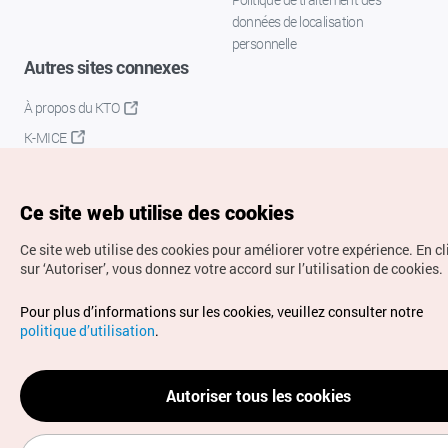
données de localisation
personnelle
Autres sites connexes
À propos du KTO
K-MICE
Ce site web utilise des cookies
Ce site web utilise des cookies pour améliorer votre expérience.
En c
sur ‘Autoriser’, vous donnez votre accord sur l’utilisation de cookies.
Droits d’auteur (c) Office National du Tourisme en Corée.
Pour plus d’informations sur les cookies, veuillez consulter notre
Tous droits réservés.
politique d’utilisation
.
Pour les rapports d'erreurs et demandes de renseignements,
adressez vos demandes à
info.ontc@gmail.com
Autoriser tous les cookies