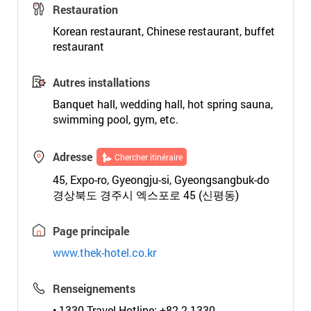
Restauration
Korean restaurant, Chinese restaurant, buffet
restaurant
Autres installations
Banquet hall, wedding hall, hot spring sauna,
swimming pool, gym, etc.
Adresse
Chercher itinéraire
45, Expo-ro, Gyeongju-si, Gyeongsangbuk-do
경상북도 경주시 엑스포로 45 (신평동)
Page principale
www.thek-hotel.co.kr
Renseignements
• 1330 Travel Hotline: +82-2-1330