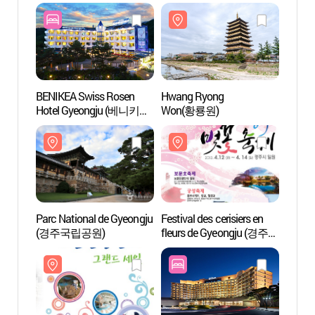
BENIKEA Swiss Rosen
Hwang Ryong
Hwan
Hotel Gyeongju (베니키아
Won(황룡원)
Won
스위스로젠 호텔 (경주))
Parc National de Gyeongju
Festival des cerisiers en
Musée
(경주국립공원)
fleurs de Gyeongju (경주
(우양
벚꽃축제)