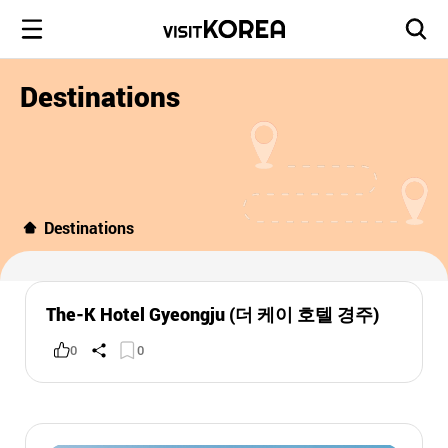
Destinations
Destinations
The-K Hotel Gyeongju (더 케이 호텔 경주)
0
0