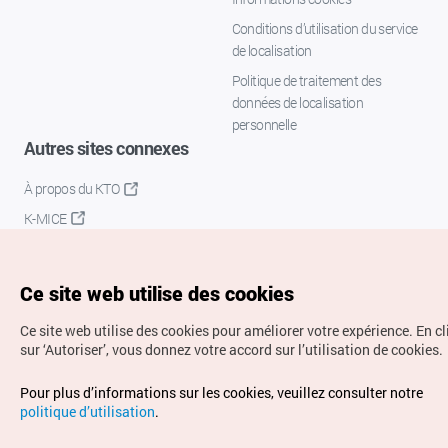
Conditions d’utilisation du service
de localisation
Politique de traitement des
données de localisation
personnelle
Autres sites connexes
À propos du KTO
K-MICE
Ce site web utilise des cookies
Ce site web utilise des cookies pour améliorer votre expérience.
En c
sur ‘Autoriser’, vous donnez votre accord sur l’utilisation de cookies.
Droits d’auteur (c) Office National du Tourisme en Corée.
Pour plus d’informations sur les cookies, veuillez consulter notre
Tous droits réservés.
politique d’utilisation
.
Pour les rapports d'erreurs et demandes de renseignements,
adressez vos demandes à