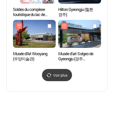
Soldes du complexe
Hilton Gyeongju (힐튼
Mémori
touristique du lac de
경주)
cultur
Bomun à Gyeongju
Gyeon
(경주보문관광단지
(경
그랜드세일)
기념관
Musée d'Art Wooyang
Musée d’art Solgeo de
Lac 
(우양미술관)
Gyeongju (경주
솔거미술관)
Voir plus