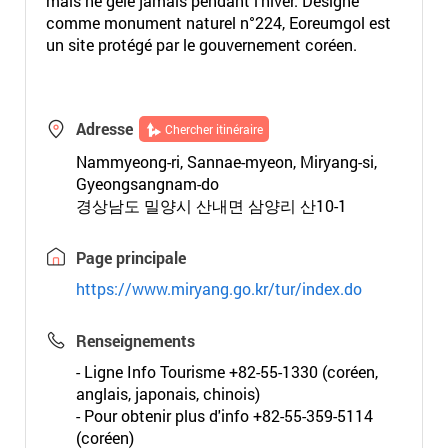
mais ne gèle jamais pendant l'hiver. Désigné
comme monument naturel n°224, Eoreumgol est
un site protégé par le gouvernement coréen.
Adresse
Chercher itinéraire
Nammyeong-ri, Sannae-myeon, Miryang-si,
Gyeongsangnam-do
경상남도 밀양시 산내면 삼양리 산10-1
Page principale
https://www.miryang.go.kr/tur/index.do
Renseignements
- Ligne Info Tourisme +82-55-1330 (coréen,
anglais, japonais, chinois)
- Pour obtenir plus d'info +82-55-359-5114
(coréen)