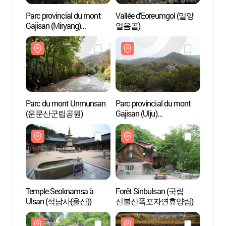
Parc provincial du mont
Vallée d’Eoreumgol (밀양
Parc p
Gajisan (Miryang)
얼음골)
Gajisa
(가지산도립공원(밀양))
(가지
Parc du mont Unmunsan
Parc provincial du mont
Parc 
(운문산군립공원)
Gajisan (Ulju)
(운문
(가지산도립공원(울주))
Temple Seoknamsa à
Forêt Sinbulsan (국립
Templ
Ulsan (석남사(울산))
신불산폭포자연휴양림)
Ulsa