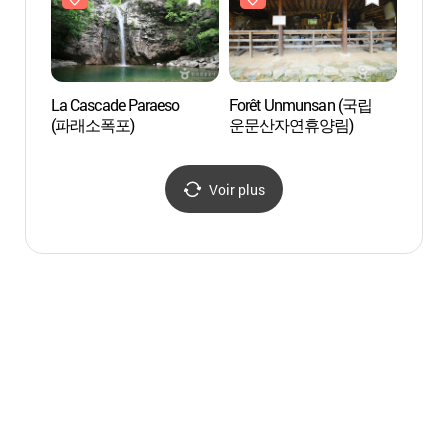
La Cascade Paraeso
Forêt Unmunsan (국립
La Ca
(파래소폭포)
운문산자연휴양림)
(파래
Voir plus