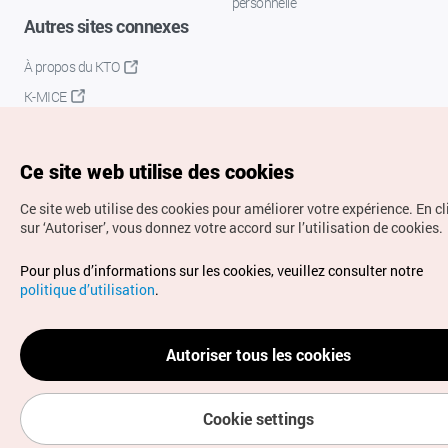
personnelle
Autres sites connexes
À propos du KTO
K-MICE
Ce site web utilise des cookies
Ce site web utilise des cookies pour améliorer votre expérience.
En c
sur ‘Autoriser’, vous donnez votre accord sur l’utilisation de cookies.
Droits d’auteur (c) Office National du Tourisme en Corée.
Pour plus d’informations sur les cookies, veuillez consulter notre
Tous droits réservés.
politique d’utilisation
.
Pour les rapports d'erreurs et demandes de renseignements,
adressez vos demandes à
info.ontc@gmail.com
Autoriser tous les cookies
Cookie settings