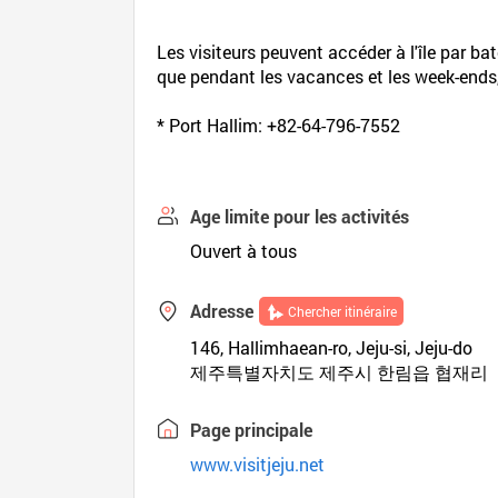
Les visiteurs peuvent accéder à l'île par ba
que pendant les vacances et les week-ends, l
* Port Hallim: +82-64-796-7552
Age limite pour les activités
Ouvert à tous
Adresse
Chercher itinéraire
146, Hallimhaean-ro, Jeju-si, Jeju-do
제주특별자치도 제주시 한림읍 협재리
Page principale
www.visitjeju.net