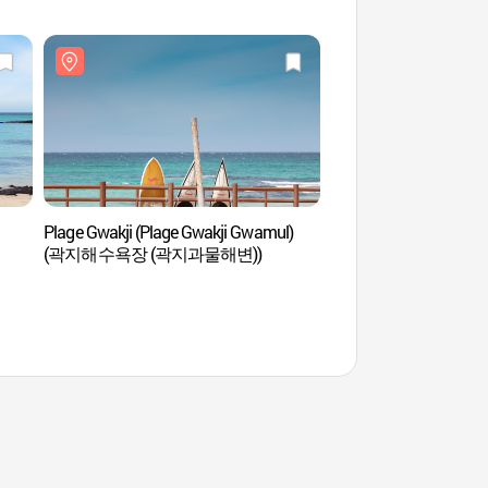
Plage Gwakji (Plage Gwakji Gwamul)
Plage Geumneung
(곽지해수욕장 (곽지과물해변))