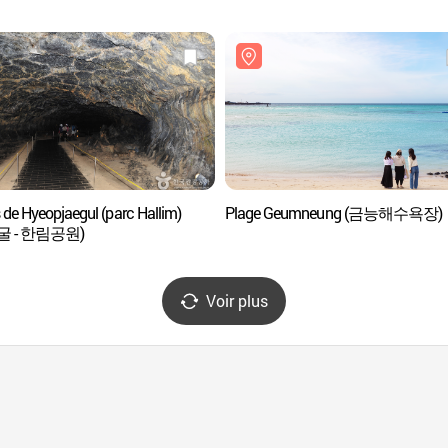
 de Hyeopjaegul (parc Hallim)
Plage Geumneung (금능해수욕장)
굴 - 한림공원)
Voir plus