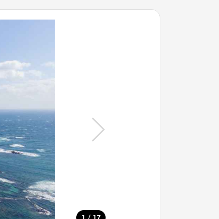
/
1
17