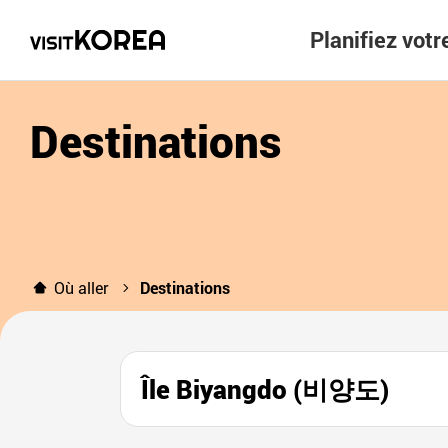
Planifiez vot
Destinations
Où aller
Destinations
Île Biyangdo (비양도)