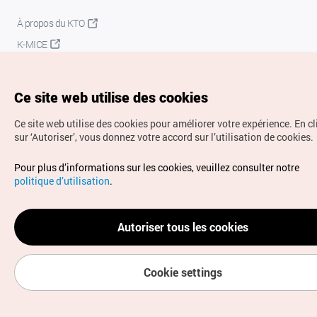
À propos du KTO
K-MICE
Ce site web utilise des cookies
Ce site web utilise des cookies pour améliorer votre expérience.
En c
sur ‘Autoriser’, vous donnez votre accord sur l’utilisation de cookies.
Droits d’auteur (c) Office National du Tourisme en Corée.
Pour plus d’informations sur les cookies, veuillez consulter notre
Tous droits réservés.
politique d’utilisation
.
Pour les rapports d'erreurs et demandes de renseignements,
adressez vos demandes à
info.ontc@gmail.com
Autoriser tous les cookies
Cookie settings