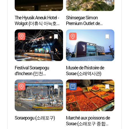
The Hyusik Aneuk Hotel -
Shinsegae Simon
Musée 
Wolgot (더휴식 아늑호텔
Premium Outlet de
Sora
월곶점)
Shiheung (신세계사이먼
시흥 프리미엄 아울렛)
Festival Soraepogu
Musée de l’histoire de
Parc N
d'Incheon (인천
Sorae (소래역사관)
(늘솔
소래포구축제)
Soraepogu (소래포구)
Marché aux poissons de
Parc é
Sorae (소래포구 종합
vasiè