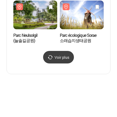
어시장)
갯골생
Parc Neulsolgil
Parc écologique Sorae
Musée
(늘솔길공원)
소래습지생태공원
d'Inc
(인천
Voir plus