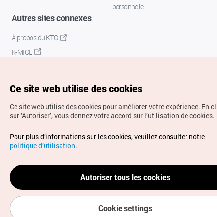
personnelle
Autres sites connexes
À propos du KTO
K-MICE
Ce site web utilise des cookies
Ce site web utilise des cookies pour améliorer votre expérience.
En c
sur ‘Autoriser’, vous donnez votre accord sur l’utilisation de cookies.
Droits d’auteur (c) Office National du Tourisme en Corée.
Pour plus d’informations sur les cookies, veuillez consulter notre
Tous droits réservés.
politique d’utilisation
.
Pour les rapports d'erreurs et demandes de renseignements,
adressez vos demandes à
info.ontc@gmail.com
Autoriser tous les cookies
Cookie settings