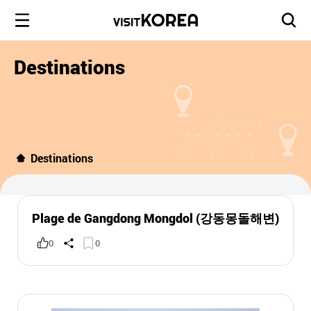
Destinations
Destinations
Plage de Gangdong Mongdol (강동몽돌해변)
0
0