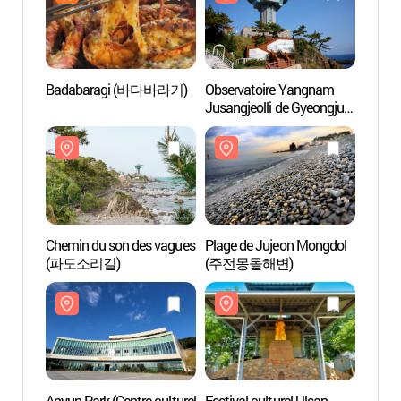
Badabaragi (바다바라기)
Observatoire Yangnam
Obser
Jusangjeolli de Gyeongju
Jusang
(경주 양남 주상절리
(경주
전망대)
전망대
Chemin du son des vagues
Plage de Jujeon Mongdol
Plage
(파도소리길)
(주전몽돌해변)
(주전
Anyun Park (Centre culturel
Festival culturel Ulsan
Centr