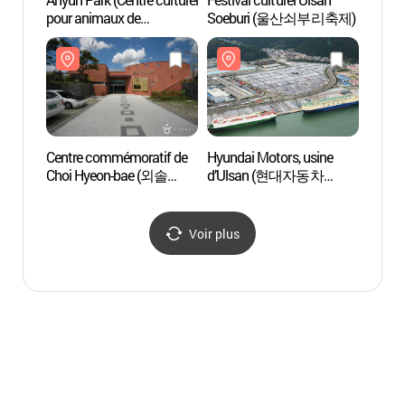
pour animaux de
Soeburi (울산쇠부리축제)
Choi 
compagnie d’Ulsan)
최현배
(애니언파크(울산
반려동물 문화센터))
Centre commémoratif de
Hyundai Motors, usine
Tombe 
Choi Hyeon-bae (외솔
d’Ulsan (현대자동차
Munm
최현배선생 생가 기념관)
울산공장)
문무대
Voir plus