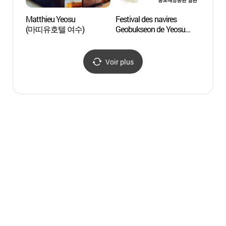
Matthieu Yeosu
Festival des navires
Port 
(마띠유호텔 여수)
Geobukseon de Yeosu
(여수 거북선축제)
Voir plus