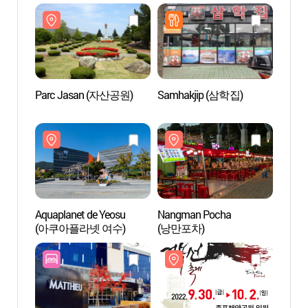
(엑스포해양공원)
(엑스
Parc Jasan (자산공원)
Samhakjip (삼학집)
Aquap
(아쿠
Aquaplanet de Yeosu
Nangman Pocha
Pavil
(아쿠아플라넷 여수)
(낭만포차)
Yeos