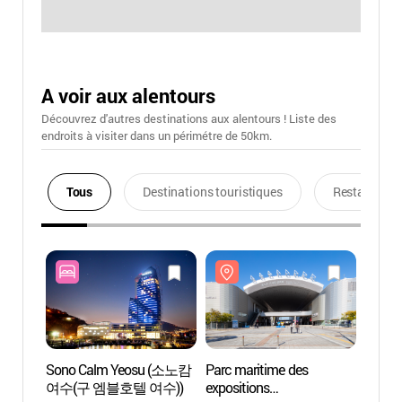
A voir aux alentours
Découvrez d'autres destinations aux alentours ! Liste des
endroits à visiter dans un périmétre de 50km.
Tous
Destinations touristiques
Restaurants
Sono Calm Yeosu (소노캄
Parc maritime des
Parc m
여수(구 엠블호텔 여수))
expositions
exposi