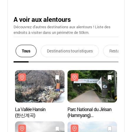
A voir aux alentours
Découvrez d'autres destinations aux alentours ! Liste des
endroits à visiter dans un périmétre de 50km.
Tous
Destinations touristiques
Restaurants
La Vallée Hansin
Parc National du Jirisan
La Val
(한신계곡)
(Hamnyang)
(한신
(지리산국립공원 - 함양)