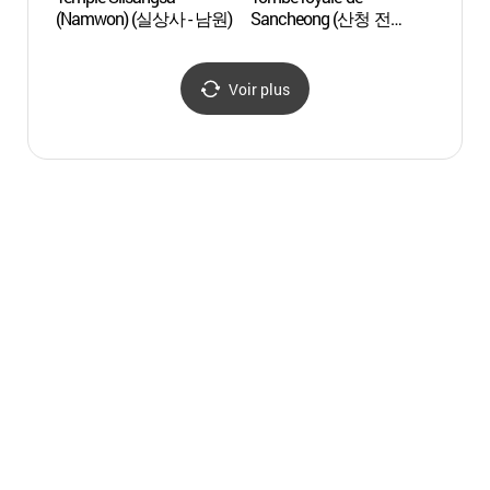
(Namwon) (실상사 - 남원)
Sancheong (산청 전
(Nam
구형왕릉)
Voir plus