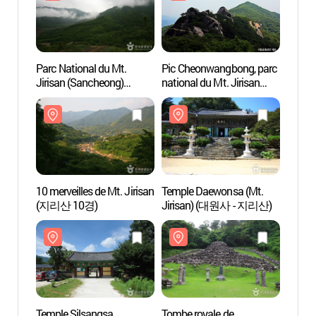
Parc National du Mt.
Pic Cheonwangbong, parc
Parc N
Jirisan (Sancheong)
national du Mt. Jirisan
Jirisa
(지리산국립공원 - 산청)
(지리산 천왕봉)
(지리
10 merveilles de Mt. Jirisan
Temple Daewonsa (Mt.
10 mer
(지리산 10경)
Jirisan) (대원사 - 지리산)
(지리산
Temple Silsangsa
Tombe royale de
Templ