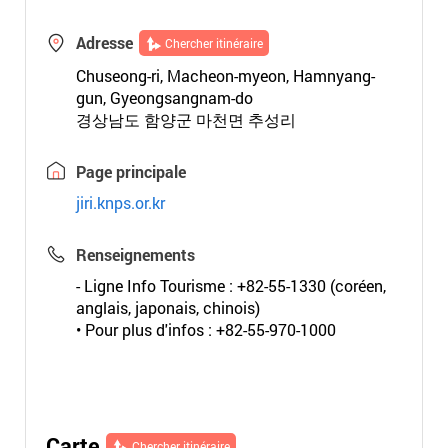
Adresse
Chercher itinéraire
Chuseong-ri, Macheon-myeon, Hamnyang-
gun, Gyeongsangnam-do
경상남도 함양군 마천면 추성리
Page principale
jiri.knps.or.kr
Renseignements
- Ligne Info Tourisme : +82-55-1330 (coréen,
anglais, japonais, chinois)
• Pour plus d'infos : +82-55-970-1000
Carte
Chercher itinéraire