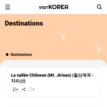
Destinations
Destinations
La vallée Chilseon (Mt. Jirisan) (칠선계곡 -
지리산)
0
0