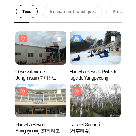
Tous
Destinations touristiques
Restaurants
Observatoire de
Hanwha Resort - Piste de
Observ
Jungmisan (중미산
luge de Yangpyeong
Jung
천문대)
천문대
Hanwha Resort
La forêt Seohuri
La for
Yangpyeong (한화리조트
(서후리숲)
(서후