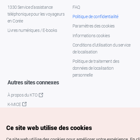
1330 Service d'assistance
FAQ
téléphonique pour les voyageurs
Politique de confidentialité
en Corée
Paramètres des cookies
Livres numériques / E-books
Informations cookies
Conditions d’utilisation du service
de localisation
Politique de traitement des
données de localisation
personnelle
Autres sites connexes
À propos du KTO
K-MICE
Ce site web utilise des cookies
Ce site web utilise des cookies pour améliorer votre expérience.
En c