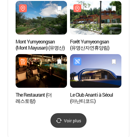
양평)
Mont Yumyeongsan
Forêt Yumyeongsan
Forêt
(Mont Mayusan) (유명산)
(유명산자연휴양림)
(유명
The Restaurant (더
Le Club Ananti à Séoul
Parc à
레스토랑)
(아난티코드)
suis
스위스
Voir plus