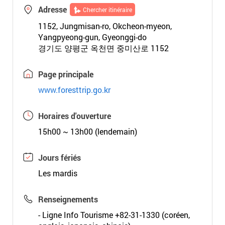
Adresse
Chercher itinéraire
1152, Jungmisan-ro, Okcheon-myeon,
Yangpyeong-gun, Gyeonggi-do
경기도 양평군 옥천면 중미산로 1152
Page principale
www.foresttrip.go.kr
Horaires d'ouverture
15h00 ~ 13h00 (lendemain)
Jours fériés
Les mardis
Renseignements
- Ligne Info Tourisme +82-31-1330 (coréen,