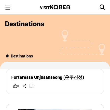
Destinations
Destinations
Forteresse Unjusanseong (운주산성)
0
0