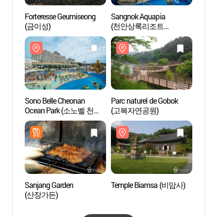
Forteresse Geumiseong
Sangnok Aquapia
Forte
(금이성)
(천안상록리조트
(금이
아쿠아피아)
Sono Belle Cheonan
Parc naturel de Gobok
Sono 
Ocean Park (소노벨 천안
(고복자연공원)
Ocea
오션파크)
오션파
Sanjang Garden
Temple Biamsa (비암사)
Templ
(산장가든)