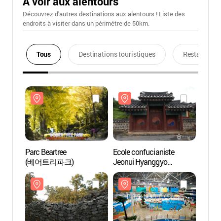
A voir aux alentours
Découvrez d'autres destinations aux alentours ! Liste des
endroits à visiter dans un périmétre de 50km.
Tous
Destinations touristiques
Restaurants
Parc Beartree
Ecole confucianiste
Parc B
(베어트리파크)
Jeonui Hyanggyo
(베어
(전의향교)