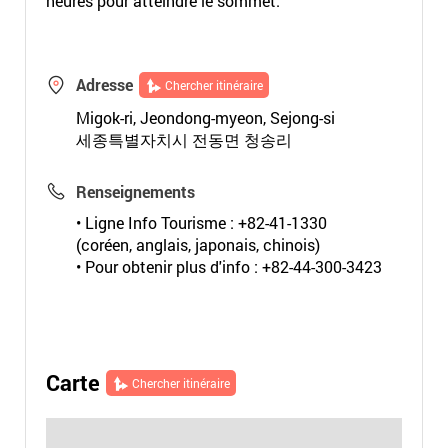
heures pour atteindre le sommet.
Adresse
Chercher itinéraire
Migok-ri, Jeondong-myeon, Sejong-si
세종특별자치시 전동면 청송리
Renseignements
• Ligne Info Tourisme : +82-41-1330
(coréen, anglais, japonais, chinois)
• Pour obtenir plus d'info : +82-44-300-3423
Carte
Chercher itinéraire