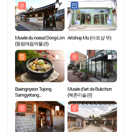
Musée du noeud Dong-Lim
Artshop Mu (아트샾 무)
Musée
(동림매듭박물관)
(동림
Baengnyeon Tojong
Musée d’art de Bukchon
Musée 
Samgyetang
(북촌미술관)
Hans
(백년토종삼계탕)
자수박