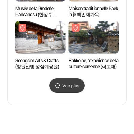
Musée de la Broderie
Maison traditionnelle Baek
Seongs
Hansangsu (한상수
in-je 백인제가옥
(청원
자수박물관)
Seongsim Arts & Crafts
Rakkojae, l'expérience de la
Dialog
(청원산방-성심예공원)
culture coréenne (락고재)
Buk
북촌점
Voir plus