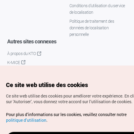
Conditions d’utilisation du service
de localisation
Politique de traitement des
données de localisation
personnelle
Autres sites connexes
À propos du KTO
K-MICE
Ce site web utilise des cookies
Ce site web utilise des cookies pour améliorer votre expérience.
En c
sur ‘Autoriser’, vous donnez votre accord sur l’utilisation de cookies.
Droits d’auteur (c) Office National du Tourisme en Corée.
Pour plus d’informations sur les cookies, veuillez consulter notre
Tous droits réservés.
politique d’utilisation
.
Pour les rapports d'erreurs et demandes de renseignements,
adressez vos demandes à