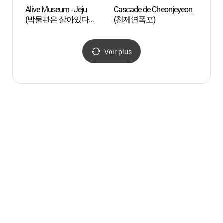
Alive Museum - Jeju
Cascade de Cheonjeyeon
Paci
(박물관은 살아있다
(천제연폭포)
(제주중문점))
Voir plus