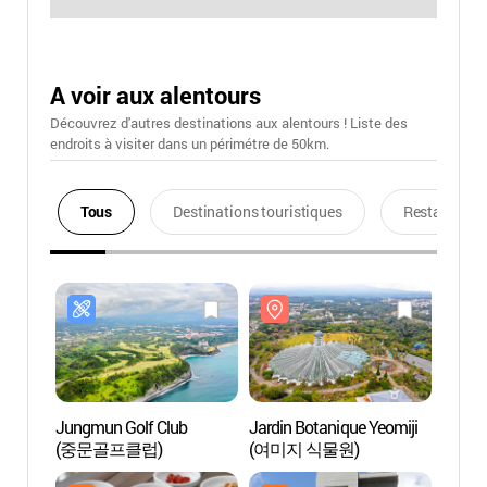
A voir aux alentours
Découvrez d'autres destinations aux alentours ! Liste des
endroits à visiter dans un périmétre de 50km.
Tous
Destinations touristiques
Restaurants
Jungmun Golf Club
Jardin Botanique Yeomiji
Jardin
(중문골프클럽)
(여미지 식물원)
(여미