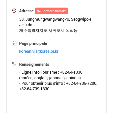
Adresse
Chercher itinéraire
38, Jungmungwangwang-ro, Seogwipo-si,
Jeju-do
제주특별자치도 서귀포시 색달동
Page principale
korean.visitkorea.or.kr
Renseignements
• Ligne Info Tourisme : +82-64-1330
(coréen, anglais, japonais, chinois)
• Pour obtenir plus d'info : +82-64-735-7200,
+82-64-739-1330