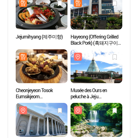
Jejumihyang (제주미향)
Hayeong (Offering Grilled
Alive 
Black Pork) (흑돼지구이집
(박물
하영)
(제주
Cheonjeyeon Tosok
Musée des Ours en
Plage
Eumsikjeom
peluche à Jeju
Saek
(천제연토속음식점)
(테디베어뮤지엄 제주)