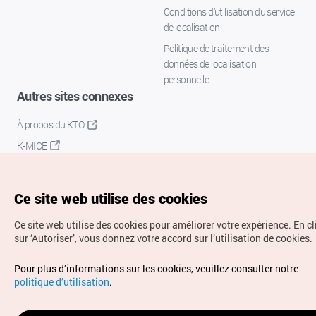
Conditions d’utilisation du service
de localisation
Politique de traitement des
données de localisation
personnelle
Autres sites connexes
À propos du KTO
K-MICE
Ce site web utilise des cookies
Ce site web utilise des cookies pour améliorer votre expérience.
En c
sur ‘Autoriser’, vous donnez votre accord sur l’utilisation de cookies.
Droits d’auteur (c) Office National du Tourisme en Corée.
Pour plus d’informations sur les cookies, veuillez consulter notre
Tous droits réservés.
politique d’utilisation
.
Pour les rapports d'erreurs et demandes de renseignements,
adressez vos demandes à