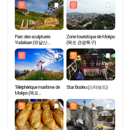
Parc des sculptures
Zone touristique de Mokpo
Parc d
Yudalsan (유달산
(목포 관광특구)
Yuda
조각공원)
조각공
Téléphérique maritime de
Star Bodeu (스타보드)
Téléph
Mokpo (목포
Mokp
해상케이블카)
해상케