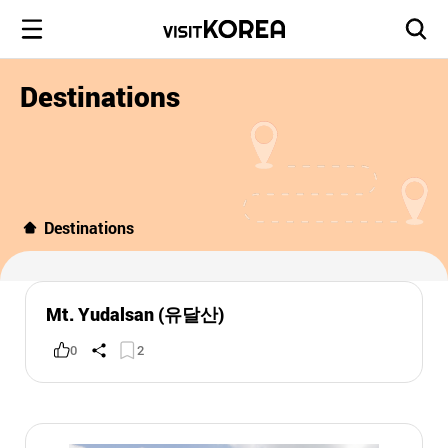
Destinations
Destinations
Mt. Yudalsan (유달산)
0
2