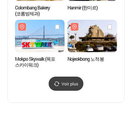
Colombang Bakery
Hanmir (한미르)
Noje
(코롬방제과)
Mokpo Skywalk (목포
Nojeokbong 노적봉
Musée 
스카이워크)
de Mo
(목포
Voir plus