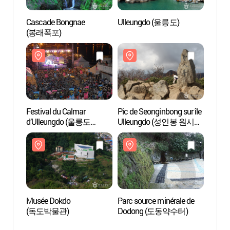
Cascade Bongnae
Ulleungdo (울릉도)
Casca
(봉래폭포)
(봉래
Festival du Calmar
Pic de Seonginbong sur île
Pic de
d’Ulleungdo (울릉도
Ulleungdo (성인봉 원시림
Ulle
오징어축제)
(울릉도, 독도
(울릉
국가지질공원))
국가지
Musée Dokdo
Parc source minérale de
Parc s
(독도박물관)
Dodong (도동약수터)
Dodo