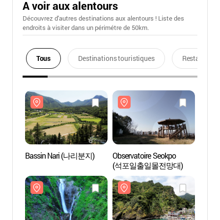
A voir aux alentours
Découvrez d'autres destinations aux alentours ! Liste des
endroits à visiter dans un périmétre de 50km.
Tous
Destinations touristiques
Restaurants
Bassin Nari (나리분지)
Observatoire Seokpo
Bassi
(석포일출일몰전망대)