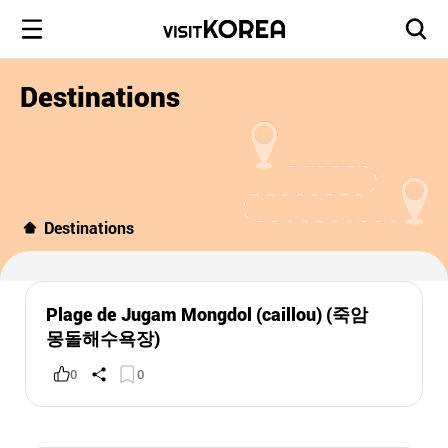
Destinations
Destinations
Plage de Jugam Mongdol (caillou) (죽암
몽돌해수욕장)
0
0