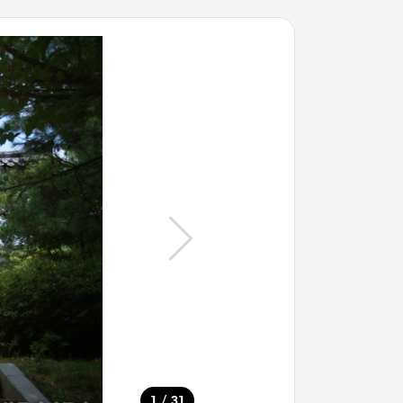
/
1
31