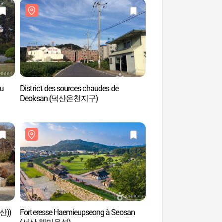
du
District des sources chaudes de
Parc Provincial du M
Deoksan (덕산온천지구)
(덕산도립공원)
산))
Forteresse Haemieupseong à Seosan
SPLAS Resom (스
(서산 해미읍성)