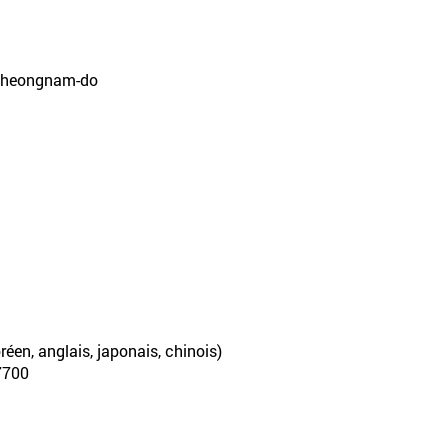
gcheongnam-do
réen, anglais, japonais, chinois)
-7700