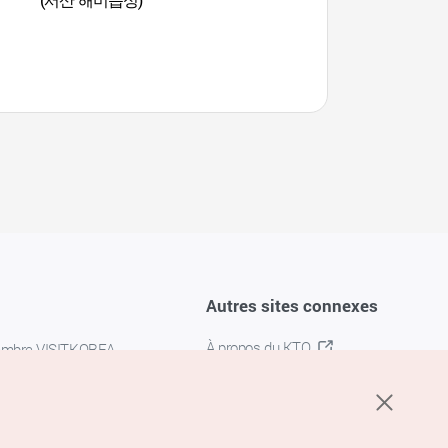
Autres sites connexes
À propos du KTO
embre VISITKOREA
K-MICE
confidentialité
 des cookies