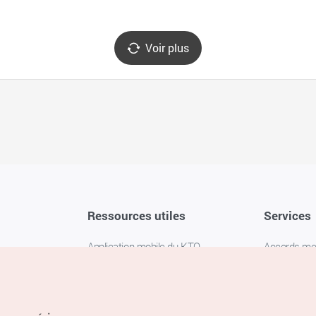
Voir plus
Ressources utiles
Services
Application mobile du KTO
Accords m
1330 Service d'assistance
FAQ
téléphonique pour les voyageurs en
Politique de 
Corée
Paramètres