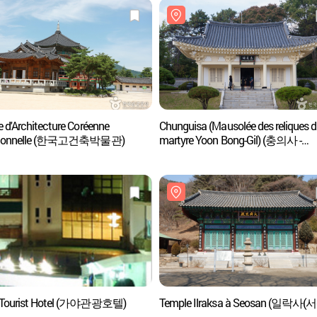
 d'Architecture Coréenne
Chunguisa (Mausolée des reliques 
itionnelle (한국고건축박물관)
martyre Yoon Bong-Gil) (충의사 -
윤봉길의사)
 Tourist Hotel (가야관광호텔)
Temple Ilraksa à Seosan (일락사(서