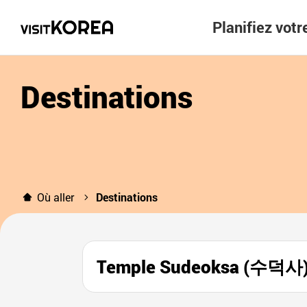
Planifiez vot
Destinations
Où aller
Destinations
Temple Sudeoksa (수덕사