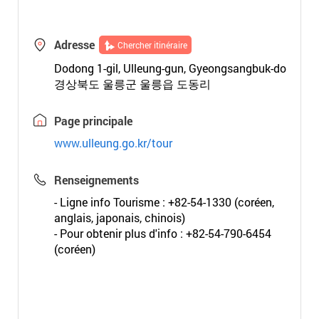
Adresse
Chercher itinéraire
Dodong 1-gil, Ulleung-gun, Gyeongsangbuk-do
경상북도 울릉군 울릉읍 도동리
Page principale
www.ulleung.go.kr/tour
Renseignements
- Ligne info Tourisme : +82-54-1330 (coréen,
anglais, japonais, chinois)
- Pour obtenir plus d'info : +82-54-790-6454
(coréen)