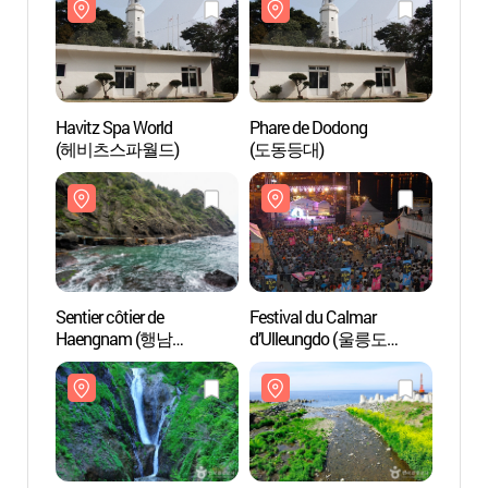
Havitz Spa World
Phare de Dodong
Havitz
(헤비츠스파월드)
(도동등대)
(헤비
Sentier côtier de
Festival du Calmar
Sentie
Haengnam (행남
d’Ulleungdo (울릉도
Haen
해안산책로)
오징어축제)
해안산