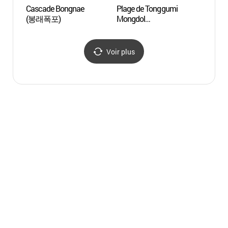
Cascade Bongnae
Plage de Tonggumi
Plage
(봉래폭포)
Mongdol
Mongd
(통구미몽돌해변)
(통구
Voir plus