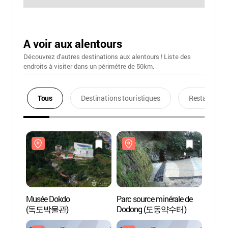
A voir aux alentours
Découvrez d'autres destinations aux alentours ! Liste des
endroits à visiter dans un périmétre de 50km.
Tous
Destinations touristiques
Restaurants
Musée Dokdo
Parc source minérale de
Musée
(독도박물관)
Dodong (도동약수터)
(독도