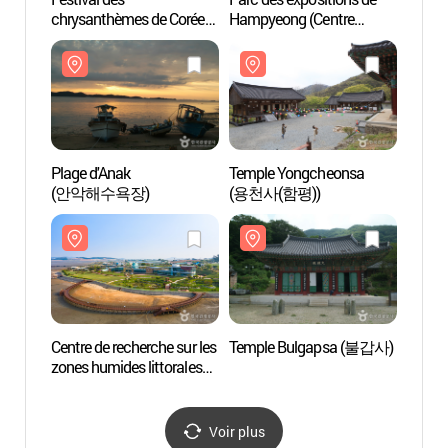
chrysanthèmes de Corée
Hampyeong (Centre
Hampy
(대한민국 국향대전)
d’exposition des papillons
d’expo
et insectes)
et ins
(함평엑스포공원)
(함평
Plage d'Anak
Temple Yongcheonsa
Templ
(안악해수욕장)
(용천사(함평))
(용천사
Centre de recherche sur les
Temple Bulgapsa (불갑사)
Templ
zones humides littorales
de Muan
(무안생태갯벌센터)
Voir plus