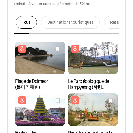
endroits à visiter dans un périmétre de 50km.
Tous
Destinations touristiques
Restaurants
Plage de Dolmeori
Le Parc écologique de
Plage 
(돌머리해변)
Hampyeong (함평
(돌머
자연생태공원)
Festival des
Parc des expositions de
Parc d