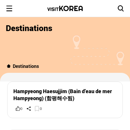
Destinations
Destinations
Hampyeong Haesujjim (Bain d’eau de mer
Hampyeong) (함평해수찜)
0
0