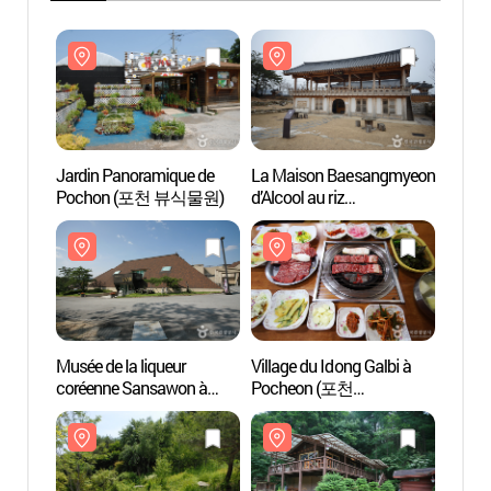
Jardin Panoramique de
La Maison Baesangmyeon
Jardi
Pochon (포천 뷰식물원)
d’Alcool au riz
Poch
(배상면주가)
Musée de la liqueur
Village du Idong Galbi à
Musée 
coréenne Sansawon à
Pocheon (포천
corée
Pocheon (전통술박물관
이동갈비마을)
Poc
산사원)
산사원