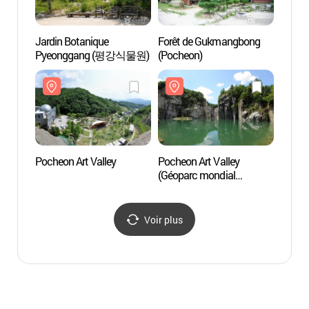
Jardin Botanique
Forêt de Gukmangbong
Jardin
Pyeonggang (평강식물원)
(Pocheon)
Pyeo
Pocheon Art Valley
Pocheon Art Valley
Pocheo
(Géoparc mondial
UNESCO du fleuve
Hantan) (포천아트밸리
(한탄강 유네스코
Voir plus
세계지질공원))