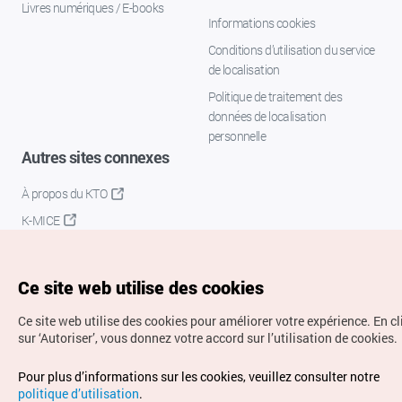
Livres numériques / E-books
Informations cookies
Conditions d’utilisation du service
de localisation
Politique de traitement des
données de localisation
personnelle
Autres sites connexes
À propos du KTO
K-MICE
Ce site web utilise des cookies
Ce site web utilise des cookies pour améliorer votre expérience.
En c
sur ‘Autoriser’, vous donnez votre accord sur l’utilisation de cookies.
Droits d’auteur (c) Office National du Tourisme en Corée.
Pour plus d’informations sur les cookies, veuillez consulter notre
Tous droits réservés.
politique d’utilisation
.