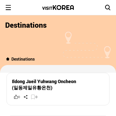
Destinations
Destinations
Ildong Jaeil Yuhwang Oncheon
(일동제일유황온천)
0
0