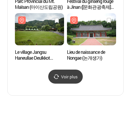
Parc Provincial du Mt.
Festival du ginseng rouge
Parc P
Maïsan (마이산도립공원)
à Jinan ([문화관광축제]
Maï
진안 홍삼축제)
Le village Jangsu
Lieu de naissance de
Lieu d
Haneullae Deulkkot
Nongae (논개생가)
Nong
(하늘내들꽃마을)
Voir plus