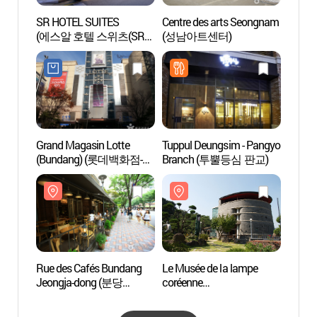
SR HOTEL SUITES
Centre des arts Seongnam
Rue d
(에스알 호텔 스위츠(SR
(성남아트센터)
Jeong
HOTEL SUITES))
정자동
Grand Magasin Lotte
Tuppul Deungsim - Pangyo
Observ
(Bundang) (롯데백화점-
Branch (투뿔등심 판교)
astro
분당점)
de Bu
어린이
Rue des Cafés Bundang
Le Musée de la lampe
Musée
Jeongja-dong (분당
coréenne
(한국
정자동 카페거리)
(한국등잔박물관)