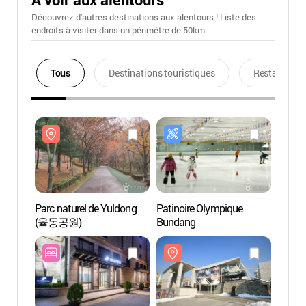
Découvrez d'autres destinations aux alentours ! Liste des
endroits à visiter dans un périmétre de 50km.
Tous
Destinations touristiques
Restaurants
Parc naturel de Yuldong
Patinoire Olympique
Parc n
(율동공원)
Bundang
(율동