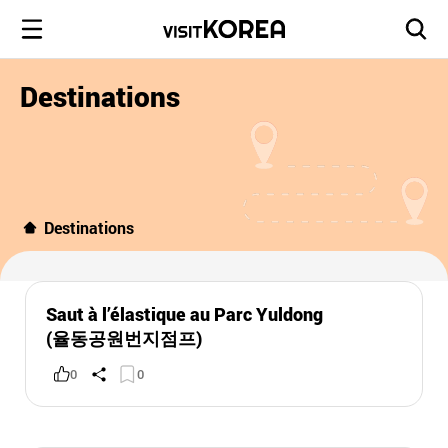
Destinations
Destinations
Saut à l’élastique au Parc Yuldong
(율동공원번지점프)
0
0