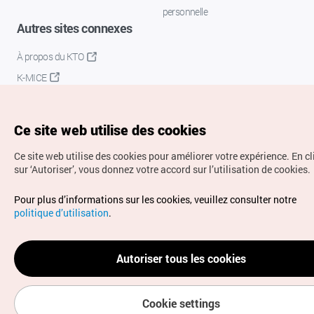
personnelle
Autres sites connexes
À propos du KTO
K-MICE
Ce site web utilise des cookies
Ce site web utilise des cookies pour améliorer votre expérience.
En c
sur ‘Autoriser’, vous donnez votre accord sur l’utilisation de cookies.
Droits d’auteur (c) Office National du Tourisme en Corée.
Pour plus d’informations sur les cookies, veuillez consulter notre
Tous droits réservés.
politique d’utilisation
.
Pour les rapports d'erreurs et demandes de renseignements,
adressez vos demandes à
info.ontc@gmail.com
Autoriser tous les cookies
Cookie settings