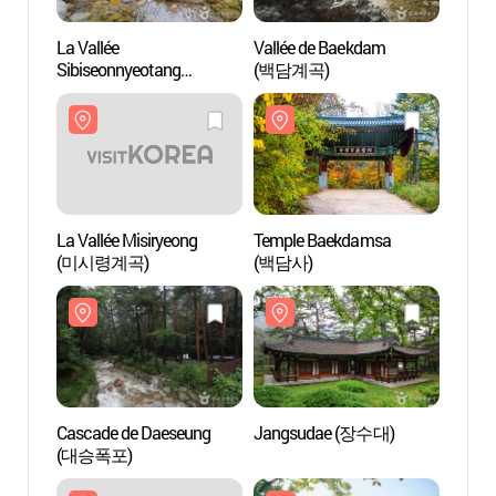
La Vallée
Vallée de Baekdam
La Val
Sibiseonnyeotang
(백담계곡)
Sibis
(십이선녀탕)
(십이
La Vallée Misiryeong
Temple Baekdamsa
La Val
(미시령계곡)
(백담사)
(미시
Cascade de Daeseung
Jangsudae (장수대)
Casca
(대승폭포)
(대승