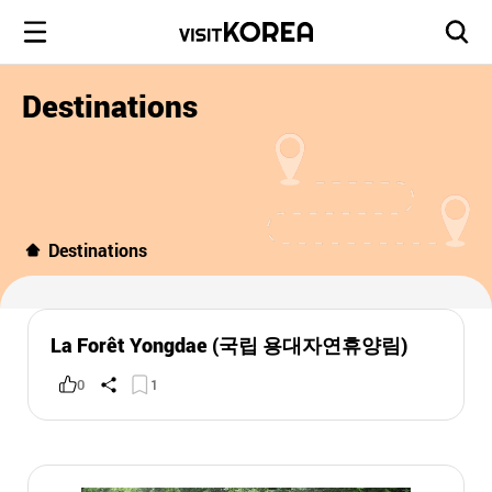
Destinations
Destinations
La Forêt Yongdae (국립 용대자연휴양림)
0
1