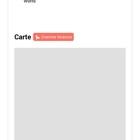
wons
Carte
Chercher itinéraire