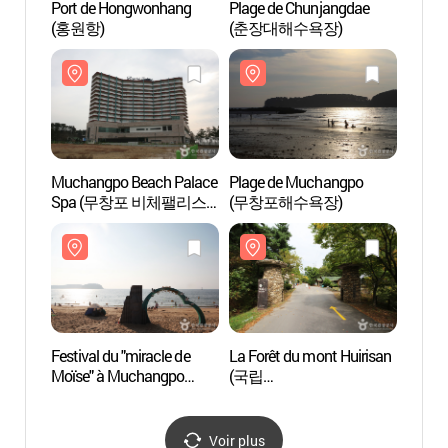
Port de Hongwonhang
Plage de Chunjangdae
Plage
(홍원항)
(춘장대해수욕장)
(춘장
Muchangpo Beach Palace
Plage de Muchangpo
Plage
Spa (무창포 비체팰리스
(무창포해수욕장)
(무창
스파)
Festival du "miracle de
La Forêt du mont Huirisan
Musée 
Moïse" à Muchangpo
(국립
Borye
(무창포 신비의
희리산해송자연휴양림)
(보령
바닷길축제)
Voir plus