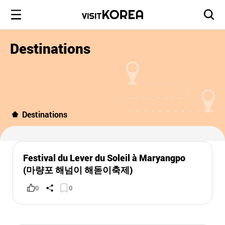
Destinations
Destinations
Festival du Lever du Soleil à Maryangpo
(마량포 해넘이 해돋이축제)
0
0