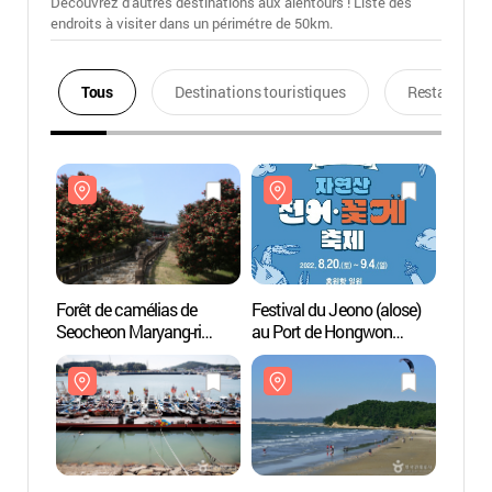
Découvrez d'autres destinations aux alentours ! Liste des
endroits à visiter dans un périmétre de 50km.
Tous
Destinations touristiques
Restaurants
Forêt de camélias de
Festival du Jeono (alose)
Forêt 
Seocheon Maryang-ri
au Port de Hongwon
Seoch
(서천 마량리 동백나무 숲)
(홍원항 자연산 전어·꽃게
(서천
축제)