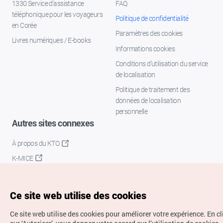
1330 Service d'assistance
FAQ
téléphonique pour les voyageurs
Politique de confidentialité
en Corée
Paramètres des cookies
Livres numériques / E-books
Informations cookies
Conditions d’utilisation du service
de localisation
Politique de traitement des
données de localisation
personnelle
Autres sites connexes
À propos du KTO
K-MICE
Ce site web utilise des cookies
Ce site web utilise des cookies pour améliorer votre expérience.
En c