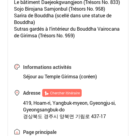
Le bâtiment Daejeokgwangjeon (Trésors No. 833)
Sojo Birojana Samjonbul (Trésors No. 958)
Sarira de Bouddha (scellé dans une statue de
Bouddha)
Sutras gardés à l’intérieur du Bouddha Vairocana
de Girimsa (Trésors No. 959)
Informations activités
Séjour au Temple Girimsa
(coréen)
Adresse
Chercher itinéraire
419, Hoam-ri, Yangbuk-myeon, Gyeongju-si,
Gyeongsangbuk-do
경상북도 경주시 양북면 기림로 437-17
Page principale