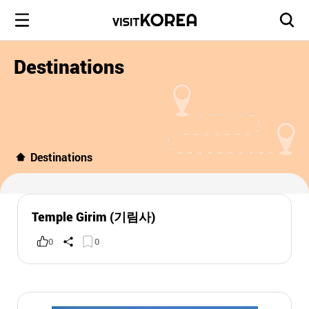
Destinations
Destinations
Temple Girim (기림사)
0
0