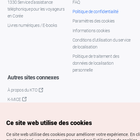
1330 Service d'assistance
FAQ
téléphonique pour les voyageurs
Politique de confidentialité
en Corée
Paramètres des cookies
Livres numériques / E-books
Informations cookies
Conditions d’utilisation du service
de localisation
Politique de traitement des
données de localisation
personnelle
Autres sites connexes
À propos du KTO
K-MICE
Ce site web utilise des cookies
Ce site web utilise des cookies pour améliorer votre expérience.
En c