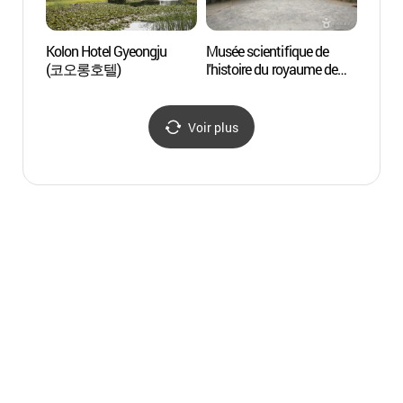
Kolon Hotel Gyeongju
Musée scientifique de
Quarti
(코오롱호텔)
l'histoire du royaume de
souv
Shilla (신라역사과학관)
Voir plus