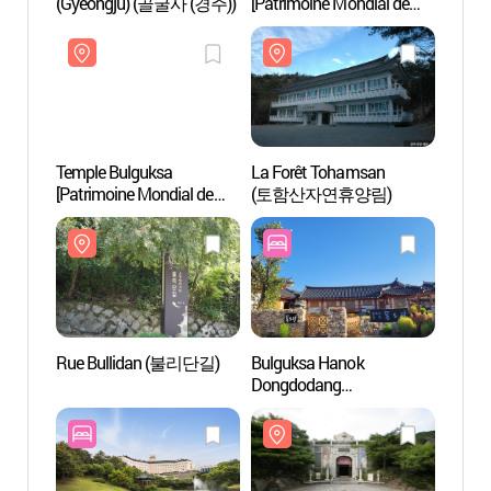
(Gyeongju) (골굴사 (경주))
[Patrimoine Mondial de
(Gyeo
l’UNESCO] (경주 석굴암)
Temple Bulguksa
La Forêt Tohamsan
Templ
[Patrimoine Mondial de
(토함산자연휴양림)
[Patri
l’UNESCO] (경주 불국사)
l’UN
Rue Bullidan (불리단길)
Bulguksa Hanok
Rue B
Dongdodang
(불국사한옥동오당)